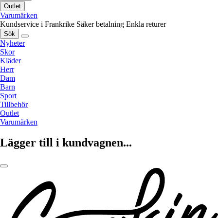
Outlet
Varumärken
Kundservice i Frankrike
Säker betalning
Enkla returer
Sök
Nyheter
Skor
Kläder
Herr
Dam
Barn
Sport
Tillbehör
Outlet
Varumärken
Lägger till i kundvagnen...