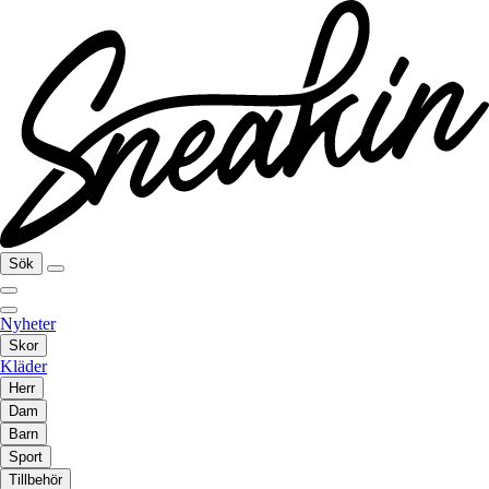
Sök
Nyheter
Skor
Kläder
Herr
Dam
Barn
Sport
Tillbehör