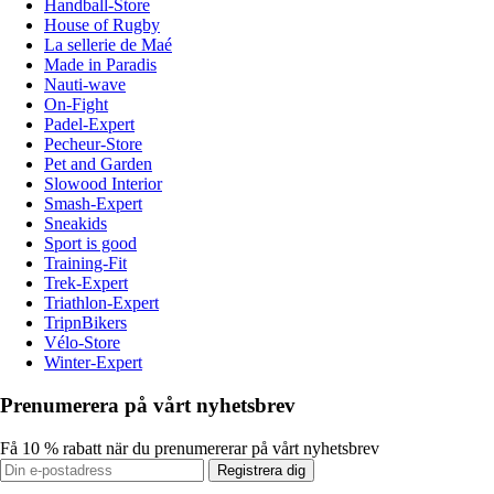
Handball-Store
House of Rugby
La sellerie de Maé
Made in Paradis
Nauti-wave
On-Fight
Padel-Expert
Pecheur-Store
Pet and Garden
Slowood Interior
Smash-Expert
Sneakids
Sport is good
Training-Fit
Trek-Expert
Triathlon-Expert
TripnBikers
Vélo-Store
Winter-Expert
Prenumerera på vårt nyhetsbrev
Få 10 % rabatt när du prenumererar på vårt nyhetsbrev
Registrera dig