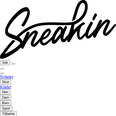
Sök
Nyheter
Skor
Kläder
Herr
Dam
Barn
Sport
Tillbehör