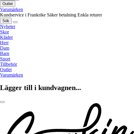
Outlet
Varumärken
Kundservice i Frankrike
Säker betalning
Enkla returer
Sök
Nyheter
Skor
Kläder
Herr
Dam
Barn
Sport
Tillbehör
Outlet
Varumärken
Lägger till i kundvagnen...