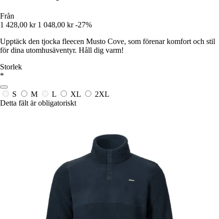
Från
1 428,00 kr
1 048,00 kr
-27%
Upptäck den tjocka fleecen Musto Cove, som förenar komfort och stil
för dina utomhusäventyr. Håll dig varm!
Storlek
*
S
M
L
XL
2XL
Detta fält är obligatoriskt