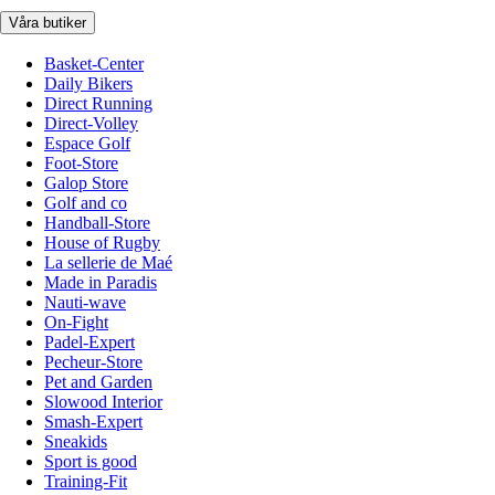
Våra butiker
Basket-Center
Daily Bikers
Direct Running
Direct-Volley
Espace Golf
Foot-Store
Galop Store
Golf and co
Handball-Store
House of Rugby
La sellerie de Maé
Made in Paradis
Nauti-wave
On-Fight
Padel-Expert
Pecheur-Store
Pet and Garden
Slowood Interior
Smash-Expert
Sneakids
Sport is good
Training-Fit