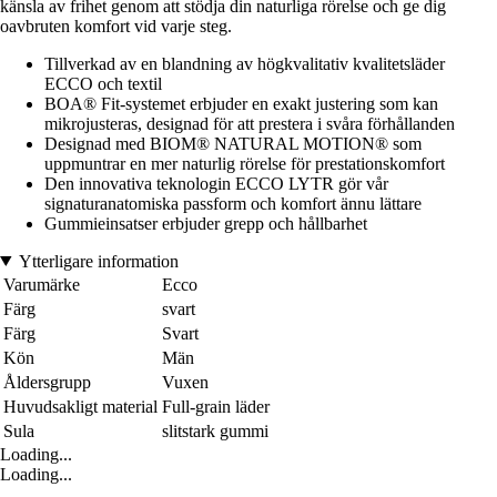
känsla av frihet genom att stödja din naturliga rörelse och ge dig
oavbruten komfort vid varje steg.
Tillverkad av en blandning av högkvalitativ kvalitetsläder
ECCO och textil
BOA® Fit-systemet erbjuder en exakt justering som kan
mikrojusteras, designad för att prestera i svåra förhållanden
Designad med BIOM® NATURAL MOTION® som
uppmuntrar en mer naturlig rörelse för prestationskomfort
Den innovativa teknologin ECCO LYTR gör vår
signaturanatomiska passform och komfort ännu lättare
Gummieinsatser erbjuder grepp och hållbarhet
Ytterligare information
Varumärke
Ecco
Färg
svart
Färg
Svart
Kön
Män
Åldersgrupp
Vuxen
Huvudsakligt material
Full-grain läder
Sula
slitstark gummi
Loading...
Loading...