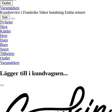
Outlet
Varumärken
Kundservice i Frankrike
Säker betalning
Enkla returer
Sök
Nyheter
Skor
Kläder
Herr
Dam
Barn
Sport
Tillbehör
Outlet
Varumärken
Lägger till i kundvagnen...