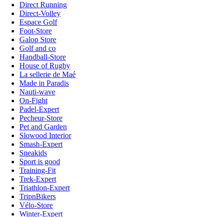
Direct Running
Direct-Volley
Espace Golf
Foot-Store
Galop Store
Golf and co
Handball-Store
House of Rugby
La sellerie de Maé
Made in Paradis
Nauti-wave
On-Fight
Padel-Expert
Pecheur-Store
Pet and Garden
Slowood Interior
Smash-Expert
Sneakids
Sport is good
Training-Fit
Trek-Expert
Triathlon-Expert
TripnBikers
Vélo-Store
Winter-Expert