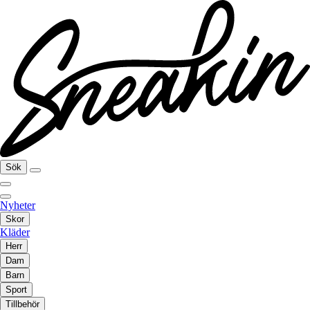
Sök
Nyheter
Skor
Kläder
Herr
Dam
Barn
Sport
Tillbehör