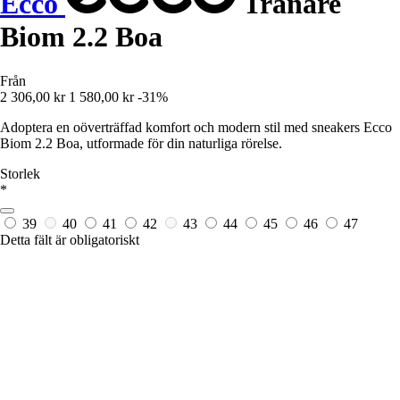
Ecco
Tränare
Biom 2.2 Boa
Från
2 306,00 kr
1 580,00 kr
-31%
Adoptera en oöverträffad komfort och modern stil med sneakers Ecco
Biom 2.2 Boa, utformade för din naturliga rörelse.
Storlek
*
39
40
41
42
43
44
45
46
47
Detta fält är obligatoriskt