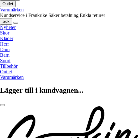
Outlet
Varumärken
Kundservice i Frankrike
Säker betalning
Enkla returer
Sök
Nyheter
Skor
Kläder
Herr
Dam
Barn
Sport
Tillbehör
Outlet
Varumärken
Lägger till i kundvagnen...