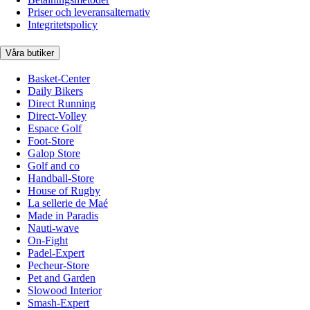
Priser och leveransalternativ
Integritetspolicy
Våra butiker
Basket-Center
Daily Bikers
Direct Running
Direct-Volley
Espace Golf
Foot-Store
Galop Store
Golf and co
Handball-Store
House of Rugby
La sellerie de Maé
Made in Paradis
Nauti-wave
On-Fight
Padel-Expert
Pecheur-Store
Pet and Garden
Slowood Interior
Smash-Expert