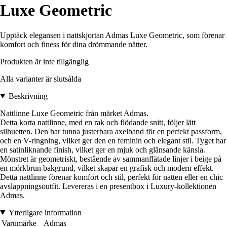
Luxe Geometric
Upptäck elegansen i nattskjortan Admas Luxe Geometric, som förenar
komfort och finess för dina drömmande nätter.
Produkten är inte tillgänglig
Alla varianter är slutsålda
Beskrivning
Nattlinne Luxe Geometric från märket Admas.
Detta korta nattlinne, med en rak och flödande snitt, följer lätt
silhuetten. Den har tunna justerbara axelband för en perfekt passform,
och en V-ringning, vilket ger den en feminin och elegant stil. Tyget har
en satinliknande finish, vilket ger en mjuk och glänsande känsla.
Mönstret är geometriskt, bestående av sammanflätade linjer i beige på
en mörkbrun bakgrund, vilket skapar en grafisk och modern effekt.
Detta nattlinne förenar komfort och stil, perfekt för natten eller en chic
avslappningsoutfit. Levereras i en presentbox i Luxury-kollektionen
Admas.
Ytterligare information
Varumärke
Admas