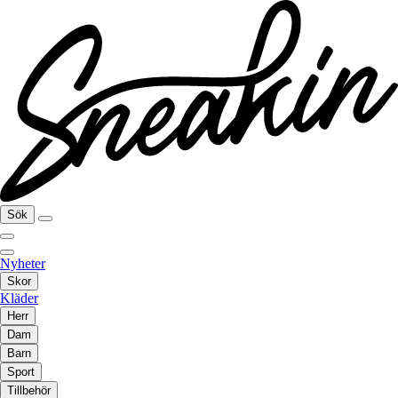
Sök
Nyheter
Skor
Kläder
Herr
Dam
Barn
Sport
Tillbehör