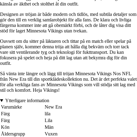
känsla av äkthet och stolthet åt din outfit.
Designen av tröjan är både modern och tidlös, med subtila detaljer som
gör den till en verklig samlarobjekt för alla fans. De klara och livliga
färgerna kommer inte att gå obemärkt förbi, och de låter dig visa ditt
stöd för laget Minnesota Vikings utan tvekan.
Oavsett om du sitter på läktaren och tittar på en match eller spelar på
planen själv, kommer denna tröja att hålla dig bekväm och torr tack
vare sitt ventilerande tyg och teknologi för fukttransport. Du kan
fokusera på spelet och heja på ditt lag utan att bekymra dig för din
outfit.
Så vänta inte längre och lägg till tröjan Minnesota Vikings Nos NFL
från New Era till din sportklädeskollektion nu. Det är det perfekta valet
för alla verkliga fans av Minnesota Vikings som vill stödja sitt lag med
stil och komfort. Heja Vikings!
Ytterligare information
Varumärke
New Era
Färg
lila
Färg
Lila
Kön
Män
Åldersgrupp
Vuxen