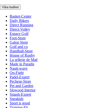
Våra butiker
Basket-Center
Daily Bikers
Direct Running
Direct-Volley
Espace Golf
Foot-Store
Galop Store
Golf and co
Handball-Store
House of Rugby
La sellerie de Maé
Made in Paradis
Nauti-wave
On-Fight
Padel-Expert
Pecheur-Store
Pet and Garden
Slowood Interior
Smash-Expert
Sneakids
Sport is good
Training-Fit