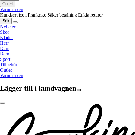
Outlet
Varumärken
Kundservice i Frankrike
Säker betalning
Enkla returer
Sök
Nyheter
Skor
Kläder
Herr
Dam
Barn
Sport
Tillbehör
Outlet
Varumärken
Lägger till i kundvagnen...