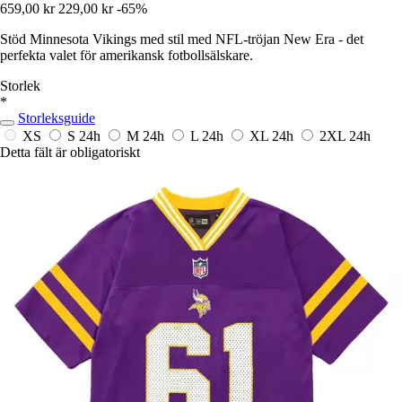
659,00 kr
229,00 kr
-65%
Stöd Minnesota Vikings med stil med NFL-tröjan New Era - det
perfekta valet för amerikansk fotbollsälskare.
Storlek
*
Storleksguide
XS
S
24h
M
24h
L
24h
XL
24h
2XL
24h
Detta fält är obligatoriskt