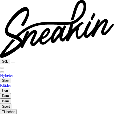
Sök
Nyheter
Skor
Kläder
Herr
Dam
Barn
Sport
Tillbehör