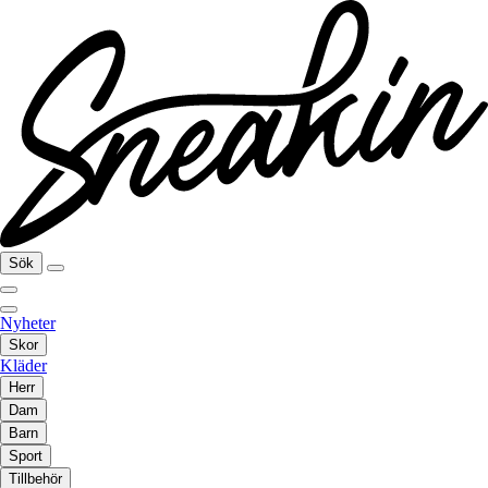
Sök
Nyheter
Skor
Kläder
Herr
Dam
Barn
Sport
Tillbehör