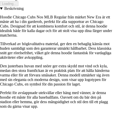
Loading...
Beskrivning
Hoodie Chicago Cubs Nos MLB Regular från märket New Era är ett
måste att ha i din garderob, perfekt för alla supportrar av Chicago
Cubs. Designad för att kombinera komfort och stil, är denna hoodie
idealisk både för kalla dagar och för att stolt visa upp dina färger under
matcherna.
Tillverkad av högkvalitativa material, ger den en behaglig känsla mot
huden samtidigt som den garanterar utmärkt hållbarhet. Dess klassiska
snitt ger rörelsefrihet, vilket gör denna hoodie fantastisk för vardagliga
aktiviteter eller avkoppling.
Den justerbara huvan med snöre ger extra skydd mot vind och kyla,
medan den stora framfickan är en praktisk plats för att hålla händerna
varma eller för att förvara småsaker. Denna modell utmärker sig även
med sin eleganta och moderna design, som visar upp logotypen för
Chicago Cubs, en symbol för din passion för laget.
Perfekt för avslappnade utekvällar eller häng med vänner, är denna
hoodie ett måste för alla baseballfans. Oavsett om du bär den på
stadion eller hemma, gör dess mångsidighet och stil den till ett plagg
som du gärna visar upp.