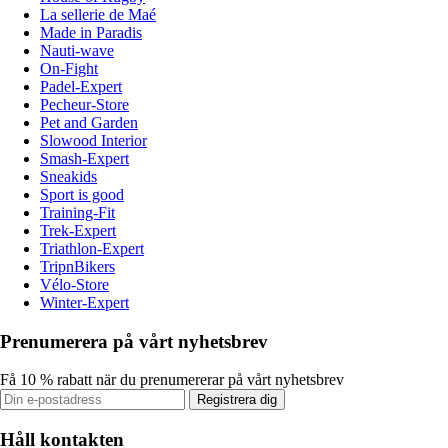
La sellerie de Maé
Made in Paradis
Nauti-wave
On-Fight
Padel-Expert
Pecheur-Store
Pet and Garden
Slowood Interior
Smash-Expert
Sneakids
Sport is good
Training-Fit
Trek-Expert
Triathlon-Expert
TripnBikers
Vélo-Store
Winter-Expert
Prenumerera på vårt nyhetsbrev
Få 10 % rabatt när du prenumererar på vårt nyhetsbrev
Registrera dig
Håll kontakten