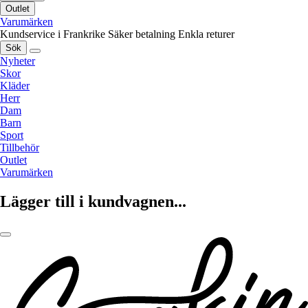
Outlet
Varumärken
Kundservice i Frankrike
Säker betalning
Enkla returer
Sök
Nyheter
Skor
Kläder
Herr
Dam
Barn
Sport
Tillbehör
Outlet
Varumärken
Lägger till i kundvagnen...