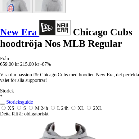
New Era
Chicago Cubs
hoodtröja Nos MLB Regular
Från
659,00 kr
215,00 kr
-67%
Visa din passion för Chicago Cubs med hoodien New Era, det perfekta
valet för alla supportrar!
Storlek
*
Storleksguide
XS
S
M
24h
L
24h
XL
2XL
Detta fält är obligatoriskt