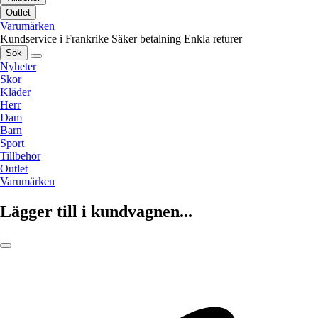
Outlet
Varumärken
Kundservice i Frankrike
Säker betalning
Enkla returer
Sök
Nyheter
Skor
Kläder
Herr
Dam
Barn
Sport
Tillbehör
Outlet
Varumärken
Lägger till i kundvagnen...