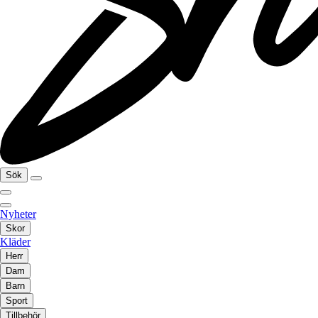
Sök
Nyheter
Skor
Kläder
Herr
Dam
Barn
Sport
Tillbehör