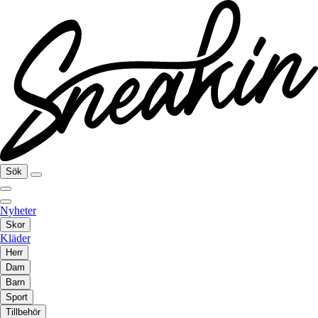
Sök
Nyheter
Skor
Kläder
Herr
Dam
Barn
Sport
Tillbehör