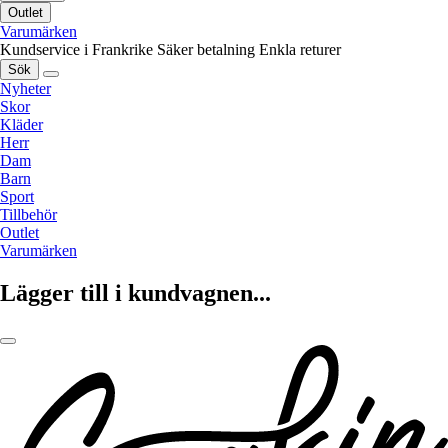
Outlet
Varumärken
Kundservice i Frankrike
Säker betalning
Enkla returer
Sök
Nyheter
Skor
Kläder
Herr
Dam
Barn
Sport
Tillbehör
Outlet
Varumärken
Lägger till i kundvagnen...