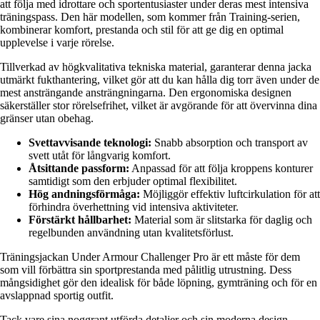
att följa med idrottare och sportentusiaster under deras mest intensiva
träningspass. Den här modellen, som kommer från Training-serien,
kombinerar komfort, prestanda och stil för att ge dig en optimal
upplevelse i varje rörelse.
Tillverkad av högkvalitativa tekniska material, garanterar denna jacka
utmärkt fukthantering, vilket gör att du kan hålla dig torr även under de
mest ansträngande ansträngningarna. Den ergonomiska designen
säkerställer stor rörelsefrihet, vilket är avgörande för att övervinna dina
gränser utan obehag.
Svettavvisande teknologi:
Snabb absorption och transport av
svett utåt för långvarig komfort.
Åtsittande passform:
Anpassad för att följa kroppens konturer
samtidigt som den erbjuder optimal flexibilitet.
Hög andningsförmåga:
Möjliggör effektiv luftcirkulation för att
förhindra överhettning vid intensiva aktiviteter.
Förstärkt hållbarhet:
Material som är slitstarka för daglig och
regelbunden användning utan kvalitetsförlust.
Träningsjackan Under Armour Challenger Pro är ett måste för dem
som vill förbättra sin sportprestanda med pålitlig utrustning. Dess
mångsidighet gör den idealisk för både löpning, gymträning och för en
avslappnad sportig outfit.
Tack vare sina noggrant utförda detaljer och sin moderna design,