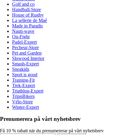
Golf and co
Handball-Store
House of Rugby
La sellerie de Maé
Made in Paradis
Nauti-wave
On-Fight
Padel-Expert
Pecheur-Store
Pet and Garden
Slowood Interior
Smash-Expert
Sneakids
Sport is good
Training-Fit
Trek-Expert
Triathlon-Expert
TripnBikers
Vélo-Store
Winter-Expert
Prenumerera på vårt nyhetsbrev
Få 10 % rabatt när du prenumererar på vårt nyhetsbrev