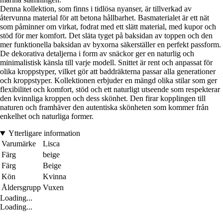
Denna kollektion, som finns i tidlösa nyanser, är tillverkad av
återvunna material för att betona hållbarhet. Basmaterialet är ett nät
som påminner om virkat, fodrat med ett slätt material, med kupor och
stöd för mer komfort. Det släta tyget på baksidan av toppen och den
mer funktionella baksidan av byxorna säkerställer en perfekt passform.
De dekorativa detaljerna i form av snäckor ger en naturlig och
minimalistisk känsla till varje modell. Snittet är rent och anpassat för
olika kroppstyper, vilket gör att baddräkterna passar alla generationer
och kroppstyper. Kollektionen erbjuder en mängd olika stilar som ger
flexibilitet och komfort, stöd och ett naturligt utseende som respekterar
den kvinnliga kroppen och dess skönhet. Den firar kopplingen till
naturen och framhäver den autentiska skönheten som kommer från
enkelhet och naturliga former.
Ytterligare information
Varumärke
Lisca
Färg
beige
Färg
Beige
Kön
Kvinna
Åldersgrupp
Vuxen
Loading...
Loading...