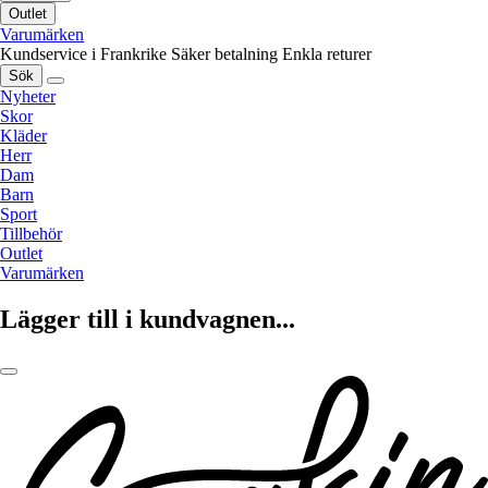
Outlet
Varumärken
Kundservice i Frankrike
Säker betalning
Enkla returer
Sök
Nyheter
Skor
Kläder
Herr
Dam
Barn
Sport
Tillbehör
Outlet
Varumärken
Lägger till i kundvagnen...