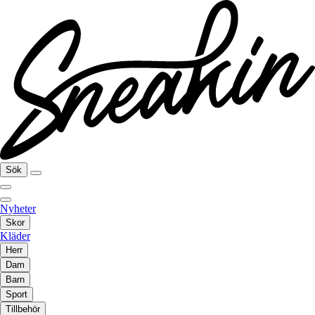
Sök
Nyheter
Skor
Kläder
Herr
Dam
Barn
Sport
Tillbehör