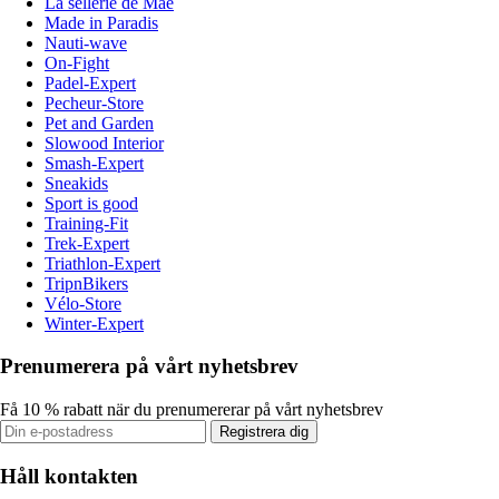
La sellerie de Maé
Made in Paradis
Nauti-wave
On-Fight
Padel-Expert
Pecheur-Store
Pet and Garden
Slowood Interior
Smash-Expert
Sneakids
Sport is good
Training-Fit
Trek-Expert
Triathlon-Expert
TripnBikers
Vélo-Store
Winter-Expert
Prenumerera på vårt nyhetsbrev
Få 10 % rabatt när du prenumererar på vårt nyhetsbrev
Registrera dig
Håll kontakten