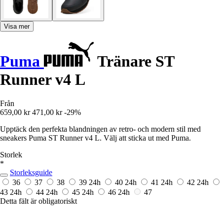
Visa mer
Puma
Tränare ST
Runner v4 L
Från
659,00 kr
471,00 kr
-29%
Upptäck den perfekta blandningen av retro- och modern stil med
sneakers Puma ST Runner v4 L. Välj att sticka ut med Puma.
Storlek
*
Storleksguide
36
37
38
39
24h
40
24h
41
24h
42
24h
43
24h
44
24h
45
24h
46
24h
47
Detta fält är obligatoriskt