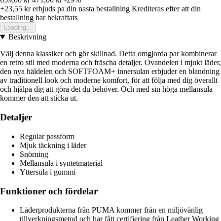
+23,55 kr
erbjuds pa din nasta bestallning
Krediteras efter att din
bestallning har bekraftats
Loading...
Beskrivning
Välj denna klassiker och gör skillnad. Detta omgjorda par kombinerar
en retro stil med moderna och fräscha detaljer. Ovandelen i mjukt läder,
den nya häldelen och SOFTFOAM+ innersulan erbjuder en blandning
av traditionell look och moderne komfort, för att följa med dig överallt
och hjälpa dig att göra det du behöver. Och med sin höga mellansula
kommer den att sticka ut.
Detaljer
Regular passform
Mjuk täckning i läder
Snörning
Mellansula i syntetmaterial
Yttersula i gummi
Funktioner och fördelar
Läderprodukterna från PUMA kommer från en miljövänlig
tillverkningsmetod och har fått certifiering från Leather Working