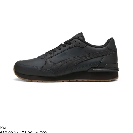
Från
659,00 kr
471,00 kr
-29%