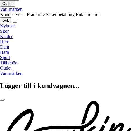
Outlet
Varumärken
Kundservice i Frankrike
Säker betalning
Enkla returer
Sök
Nyheter
Skor
Kläder
Herr
Dam
Barn
Sport
Tillbehör
Outlet
Varumärken
Lägger till i kundvagnen...