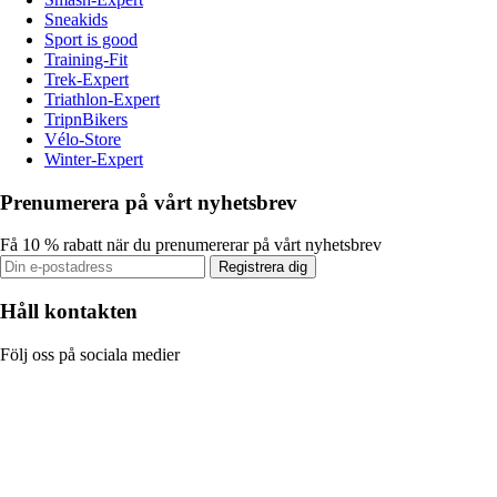
Sneakids
Sport is good
Training-Fit
Trek-Expert
Triathlon-Expert
TripnBikers
Vélo-Store
Winter-Expert
Prenumerera på vårt nyhetsbrev
Få 10 % rabatt när du prenumererar på vårt nyhetsbrev
Registrera dig
Håll kontakten
Följ oss på sociala medier