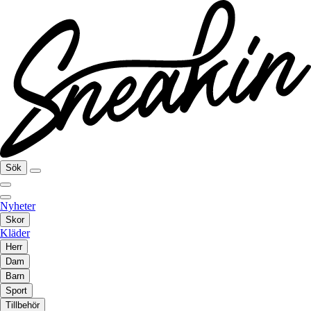
Sök
Nyheter
Skor
Kläder
Herr
Dam
Barn
Sport
Tillbehör