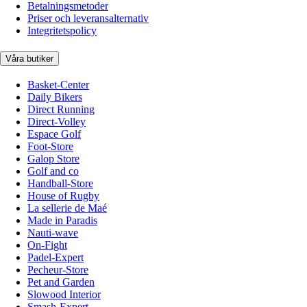
Betalningsmetoder
Priser och leveransalternativ
Integritetspolicy
Våra butiker
Basket-Center
Daily Bikers
Direct Running
Direct-Volley
Espace Golf
Foot-Store
Galop Store
Golf and co
Handball-Store
House of Rugby
La sellerie de Maé
Made in Paradis
Nauti-wave
On-Fight
Padel-Expert
Pecheur-Store
Pet and Garden
Slowood Interior
Smash-Expert