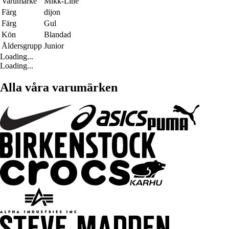
Varumärke
Mikk-Line
Färg
dijon
Färg
Gul
Kön
Blandad
Åldersgrupp
Junior
Loading...
Loading...
Alla våra varumärken