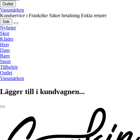
Outlet
Varumärken
Kundservice i Frankrike
Säker betalning
Enkla returer
Sök
Nyheter
Skor
Kläder
Herr
Dam
Barn
Sport
Tillbehör
Outlet
Varumärken
Lägger till i kundvagnen...