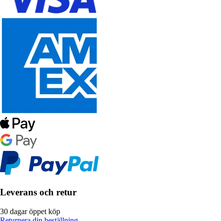
Leverans och retur
30 dagar öppet köp
Returnera din beställning