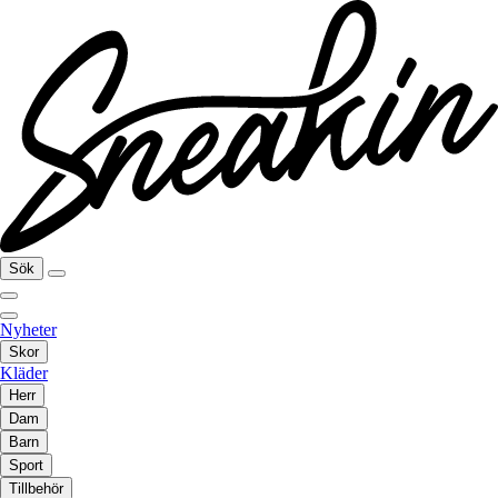
Sök
Nyheter
Skor
Kläder
Herr
Dam
Barn
Sport
Tillbehör