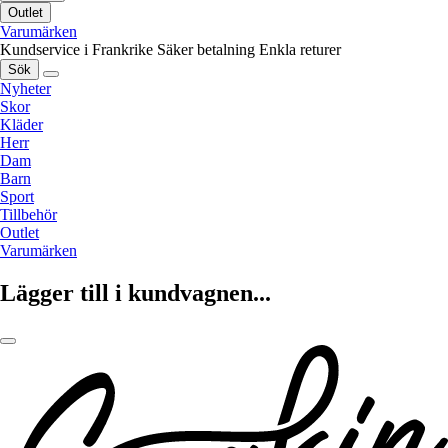
Outlet
Varumärken
Kundservice i Frankrike
Säker betalning
Enkla returer
Sök
Nyheter
Skor
Kläder
Herr
Dam
Barn
Sport
Tillbehör
Outlet
Varumärken
Lägger till i kundvagnen...