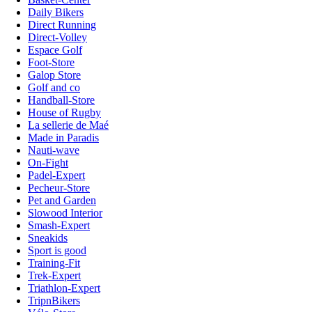
Daily Bikers
Direct Running
Direct-Volley
Espace Golf
Foot-Store
Galop Store
Golf and co
Handball-Store
House of Rugby
La sellerie de Maé
Made in Paradis
Nauti-wave
On-Fight
Padel-Expert
Pecheur-Store
Pet and Garden
Slowood Interior
Smash-Expert
Sneakids
Sport is good
Training-Fit
Trek-Expert
Triathlon-Expert
TripnBikers