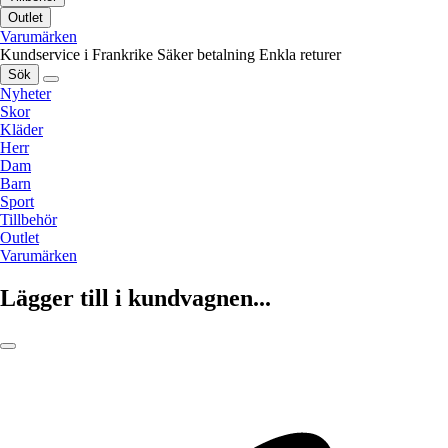
Outlet
Varumärken
Kundservice i Frankrike
Säker betalning
Enkla returer
Sök
Nyheter
Skor
Kläder
Herr
Dam
Barn
Sport
Tillbehör
Outlet
Varumärken
Lägger till i kundvagnen...