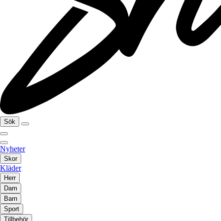
Sök
Nyheter
Skor
Kläder
Herr
Dam
Barn
Sport
Tillbehör