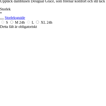
Upptäck damblusen Desigual Grace, som förenar komfort och stil tack var
Storlek
*
Storleksguide
S
M
24h
L
XL
24h
Detta fält är obligatoriskt