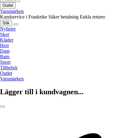
Outlet
Varumärken
Kundservice i Frankrike
Säker betalning
Enkla returer
Sök
Nyheter
Skor
Kläder
Herr
Dam
Barn
Sport
Tillbehör
Outlet
Varumärken
Lägger till i kundvagnen...