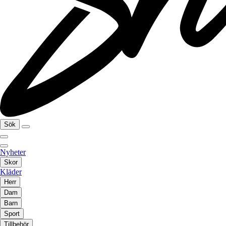
Sök
Nyheter
Skor
Kläder
Herr
Dam
Barn
Sport
Tillbehör