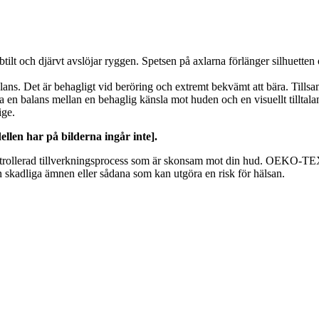
btilt och djärvt avslöjar ryggen. Spetsen på axlarna förlänger silhuetten
lans. Det är behagligt vid beröring och extremt bekvämt att bära. Tills
 en balans mellan en behaglig känsla mot huden och en visuellt tilltalan
ige.
llen har på bilderna ingår inte].
rollerad tillverkningsprocess som är skonsam mot din hud. OEKO-TE
rån skadliga ämnen eller sådana som kan utgöra en risk för hälsan.