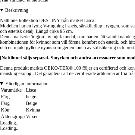
Beskrivning
Nattlinne-kollektion DESTINY från märket Lisca.
Modellen har en lyxig V-ringning i spets, särskilt djup i ryggen, som su
och estetisk detalj. Längd cirka 95 cm.
Denna nattserie är gjord av mjuk modal, som har en lätt satinliknande g
kombinationen för kvinnor som vill förena komfort och estetik, och hitta
och en mjukt gyllene nyans som ger en touch av sofistikering och prest
[Nattlinnet säljs separat. Smycken och andra accessoarer som mode
Denna produkt märkta OEKO-TEX® 100 följer en certifierad och kont
mänsklig ekologi. Det garanterar att de certifierade artiklarna är fria f
Ytterligare information
Varumärke
Lisca
Färg
beige
Färg
Beige
Kön
Kvinna
Åldersgrupp
Vuxen
Loading...
Loading...