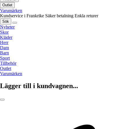
Outlet
Varumärken
Kundservice i Frankrike
Säker betalning
Enkla returer
Sök
Nyheter
Skor
Kläder
Herr
Dam
Barn
Sport
Tillbehör
Outlet
Varumärken
Lägger till i kundvagnen...