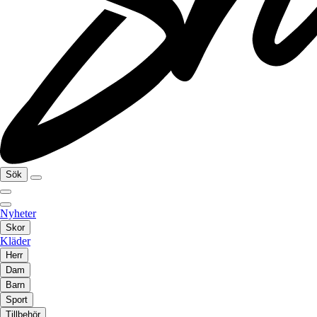
Sök
Nyheter
Skor
Kläder
Herr
Dam
Barn
Sport
Tillbehör