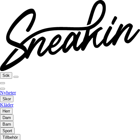
Sök
Nyheter
Skor
Kläder
Herr
Dam
Barn
Sport
Tillbehör