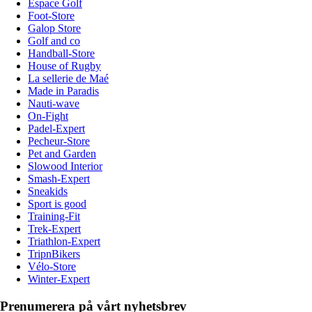
Espace Golf
Foot-Store
Galop Store
Golf and co
Handball-Store
House of Rugby
La sellerie de Maé
Made in Paradis
Nauti-wave
On-Fight
Padel-Expert
Pecheur-Store
Pet and Garden
Slowood Interior
Smash-Expert
Sneakids
Sport is good
Training-Fit
Trek-Expert
Triathlon-Expert
TripnBikers
Vélo-Store
Winter-Expert
Prenumerera på vårt nyhetsbrev