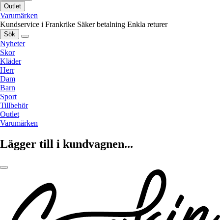
Outlet
Varumärken
Kundservice i Frankrike
Säker betalning
Enkla returer
Sök
Nyheter
Skor
Kläder
Herr
Dam
Barn
Sport
Tillbehör
Outlet
Varumärken
Lägger till i kundvagnen...