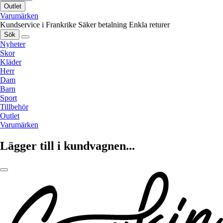
Outlet
Varumärken
Kundservice i Frankrike
Säker betalning
Enkla returer
Sök
Nyheter
Skor
Kläder
Herr
Dam
Barn
Sport
Tillbehör
Outlet
Varumärken
Lägger till i kundvagnen...