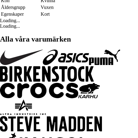
Kön
Kvinna
Åldersgrupp
Vuxen
Egenskaper
Kort
Loading...
Loading...
Alla våra varumärken