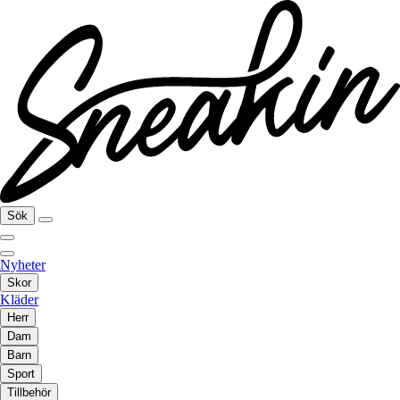
Sök
Nyheter
Skor
Kläder
Herr
Dam
Barn
Sport
Tillbehör