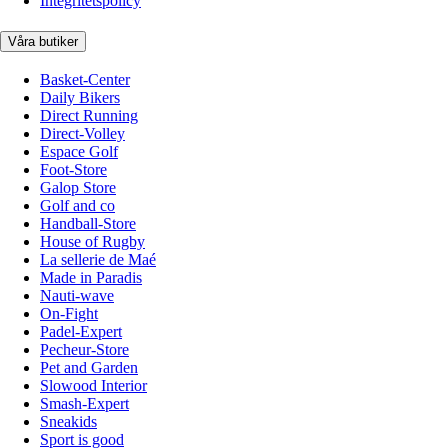
Integritetspolicy
Våra butiker
Basket-Center
Daily Bikers
Direct Running
Direct-Volley
Espace Golf
Foot-Store
Galop Store
Golf and co
Handball-Store
House of Rugby
La sellerie de Maé
Made in Paradis
Nauti-wave
On-Fight
Padel-Expert
Pecheur-Store
Pet and Garden
Slowood Interior
Smash-Expert
Sneakids
Sport is good