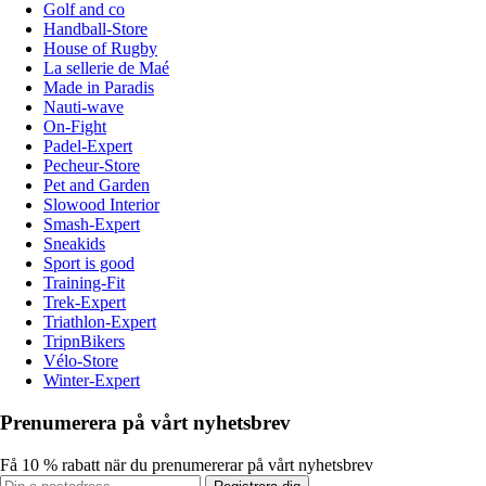
Golf and co
Handball-Store
House of Rugby
La sellerie de Maé
Made in Paradis
Nauti-wave
On-Fight
Padel-Expert
Pecheur-Store
Pet and Garden
Slowood Interior
Smash-Expert
Sneakids
Sport is good
Training-Fit
Trek-Expert
Triathlon-Expert
TripnBikers
Vélo-Store
Winter-Expert
Prenumerera på vårt nyhetsbrev
Få 10 % rabatt när du prenumererar på vårt nyhetsbrev