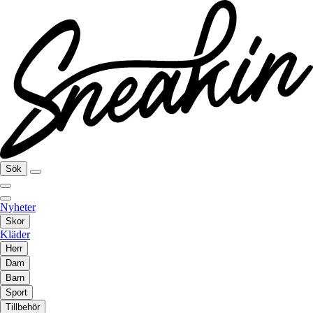
Sök
Nyheter
Skor
Kläder
Herr
Dam
Barn
Sport
Tillbehör