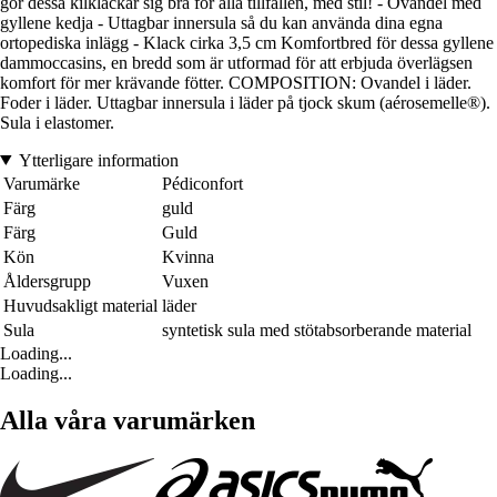
gör dessa kilklackar sig bra för alla tillfällen, med stil! - Ovandel med
gyllene kedja - Uttagbar innersula så du kan använda dina egna
ortopediska inlägg - Klack cirka 3,5 cm Komfortbred för dessa gyllene
dammoccasins, en bredd som är utformad för att erbjuda överlägsen
komfort för mer krävande fötter. COMPOSITION: Ovandel i läder.
Foder i läder. Uttagbar innersula i läder på tjock skum (aérosemelle®).
Sula i elastomer.
Ytterligare information
Varumärke
Pédiconfort
Färg
guld
Färg
Guld
Kön
Kvinna
Åldersgrupp
Vuxen
Huvudsakligt material
läder
Sula
syntetisk sula med stötabsorberande material
Loading...
Loading...
Alla våra varumärken