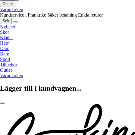
Outlet
Varumärken
Kundservice i Frankrike
Säker betalning
Enkla returer
Sök
Nyheter
Skor
Kläder
Herr
Dam
Barn
Sport
Tillbehör
Outlet
Varumärken
Lägger till i kundvagnen...