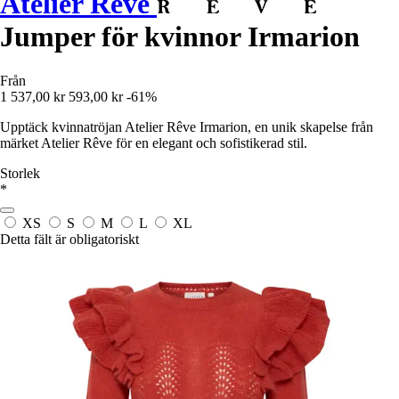
Atelier Rêve
Jumper för kvinnor Irmarion
Från
1 537,00 kr
593,00 kr
-61%
Upptäck kvinnatröjan Atelier Rêve Irmarion, en unik skapelse från
märket Atelier Rêve för en elegant och sofistikerad stil.
Storlek
*
XS
S
M
L
XL
Detta fält är obligatoriskt