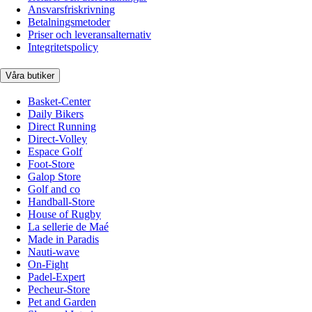
Ansvarsfriskrivning
Betalningsmetoder
Priser och leveransalternativ
Integritetspolicy
Våra butiker
Basket-Center
Daily Bikers
Direct Running
Direct-Volley
Espace Golf
Foot-Store
Galop Store
Golf and co
Handball-Store
House of Rugby
La sellerie de Maé
Made in Paradis
Nauti-wave
On-Fight
Padel-Expert
Pecheur-Store
Pet and Garden