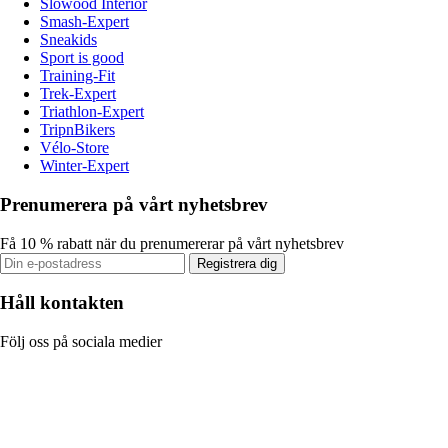
Slowood Interior
Smash-Expert
Sneakids
Sport is good
Training-Fit
Trek-Expert
Triathlon-Expert
TripnBikers
Vélo-Store
Winter-Expert
Prenumerera på vårt nyhetsbrev
Få 10 % rabatt när du prenumererar på vårt nyhetsbrev
Registrera dig
Håll kontakten
Följ oss på sociala medier