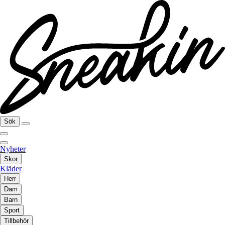
Sök
Nyheter
Skor
Kläder
Herr
Dam
Barn
Sport
Tillbehör