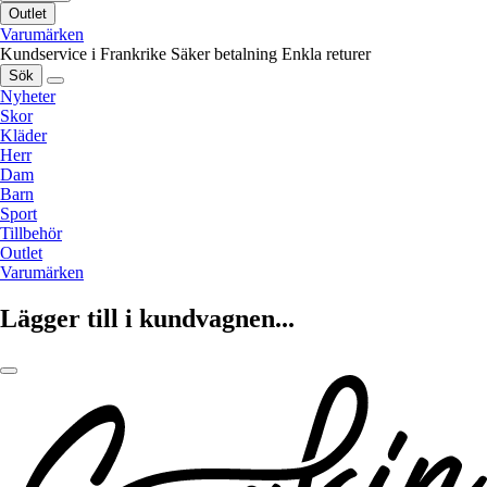
Outlet
Varumärken
Kundservice i Frankrike
Säker betalning
Enkla returer
Sök
Nyheter
Skor
Kläder
Herr
Dam
Barn
Sport
Tillbehör
Outlet
Varumärken
Lägger till i kundvagnen...