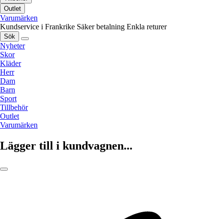
Outlet
Varumärken
Kundservice i Frankrike
Säker betalning
Enkla returer
Sök
Nyheter
Skor
Kläder
Herr
Dam
Barn
Sport
Tillbehör
Outlet
Varumärken
Lägger till i kundvagnen...