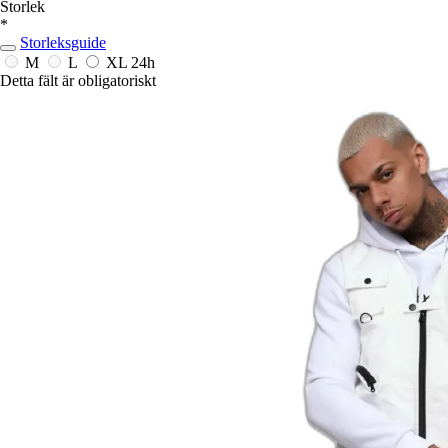
Storlek
*
Storleksguide
M
L
XL
24h
Detta fält är obligatoriskt