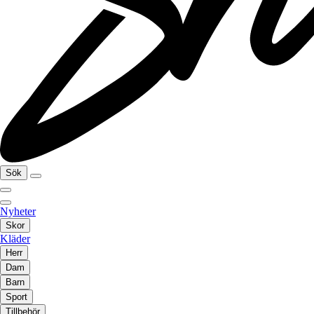
Sök
Nyheter
Skor
Kläder
Herr
Dam
Barn
Sport
Tillbehör