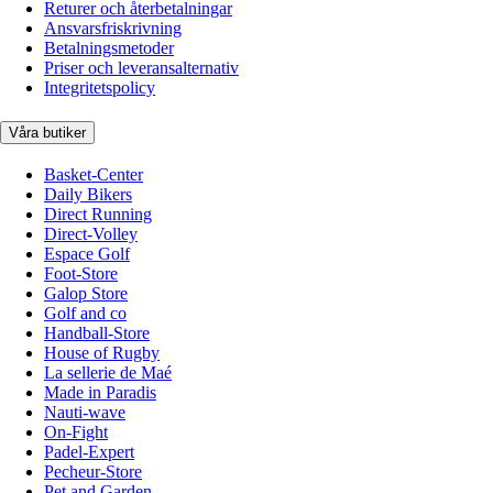
Returer och återbetalningar
Ansvarsfriskrivning
Betalningsmetoder
Priser och leveransalternativ
Integritetspolicy
Våra butiker
Basket-Center
Daily Bikers
Direct Running
Direct-Volley
Espace Golf
Foot-Store
Galop Store
Golf and co
Handball-Store
House of Rugby
La sellerie de Maé
Made in Paradis
Nauti-wave
On-Fight
Padel-Expert
Pecheur-Store
Pet and Garden