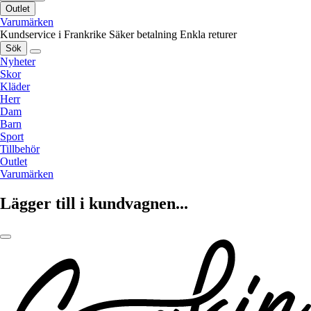
Outlet
Varumärken
Kundservice i Frankrike
Säker betalning
Enkla returer
Sök
Nyheter
Skor
Kläder
Herr
Dam
Barn
Sport
Tillbehör
Outlet
Varumärken
Lägger till i kundvagnen...