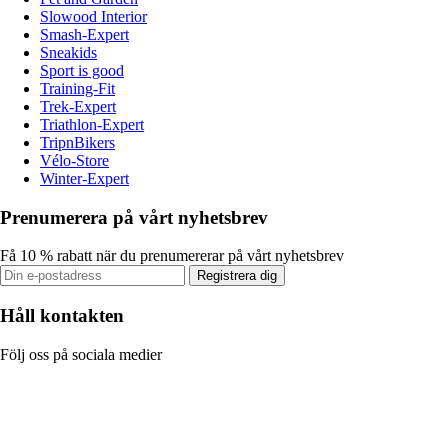
Slowood Interior
Smash-Expert
Sneakids
Sport is good
Training-Fit
Trek-Expert
Triathlon-Expert
TripnBikers
Vélo-Store
Winter-Expert
Prenumerera på vårt nyhetsbrev
Få 10 % rabatt när du prenumererar på vårt nyhetsbrev
Registrera dig
Håll kontakten
Följ oss på sociala medier