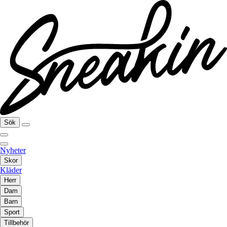
Sök
Nyheter
Skor
Kläder
Herr
Dam
Barn
Sport
Tillbehör