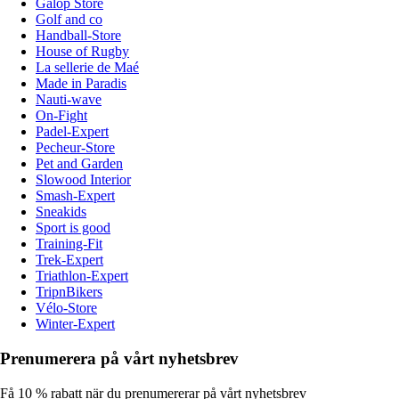
Galop Store
Golf and co
Handball-Store
House of Rugby
La sellerie de Maé
Made in Paradis
Nauti-wave
On-Fight
Padel-Expert
Pecheur-Store
Pet and Garden
Slowood Interior
Smash-Expert
Sneakids
Sport is good
Training-Fit
Trek-Expert
Triathlon-Expert
TripnBikers
Vélo-Store
Winter-Expert
Prenumerera på vårt nyhetsbrev
Få 10 % rabatt när du prenumererar på vårt nyhetsbrev