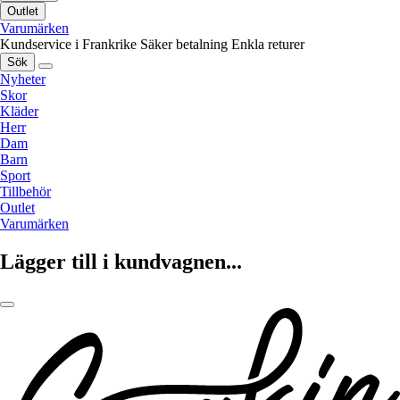
Outlet
Varumärken
Kundservice i Frankrike
Säker betalning
Enkla returer
Sök
Nyheter
Skor
Kläder
Herr
Dam
Barn
Sport
Tillbehör
Outlet
Varumärken
Lägger till i kundvagnen...