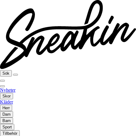
Sök
Nyheter
Skor
Kläder
Herr
Dam
Barn
Sport
Tillbehör