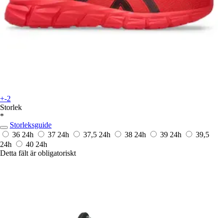
+-2
Storlek
*
Storleksguide
36
24h
37
24h
37,5
24h
38
24h
39
24h
39,5
24h
40
24h
Detta fält är obligatoriskt