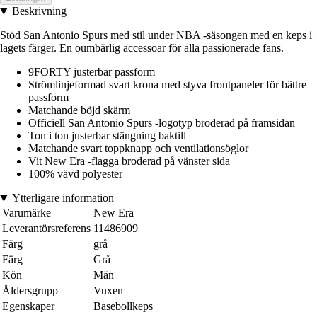
Beskrivning
Stöd San Antonio Spurs med stil under NBA -säsongen med en keps i
lagets färger. En oumbärlig accessoar för alla passionerade fans.
9FORTY justerbar passform
Strömlinjeformad svart krona med styva frontpaneler för bättre
passform
Matchande böjd skärm
Officiell San Antonio Spurs -logotyp broderad på framsidan
Ton i ton justerbar stängning baktill
Matchande svart toppknapp och ventilationsöglor
Vit New Era -flagga broderad på vänster sida
100% vävd polyester
Ytterligare information
Varumärke
New Era
Leverantörsreferens
11486909
Färg
grå
Färg
Grå
Kön
Män
Åldersgrupp
Vuxen
Egenskaper
Basebollkeps