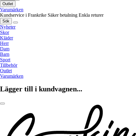
Outlet
Varumärken
Kundservice i Frankrike
Säker betalning
Enkla returer
Sök
Nyheter
Skor
Kläder
Herr
Dam
Barn
Sport
Tillbehör
Outlet
Varumärken
Lägger till i kundvagnen...