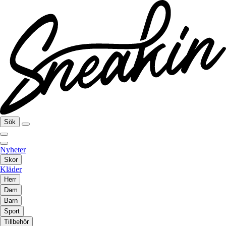
Sök
Nyheter
Skor
Kläder
Herr
Dam
Barn
Sport
Tillbehör