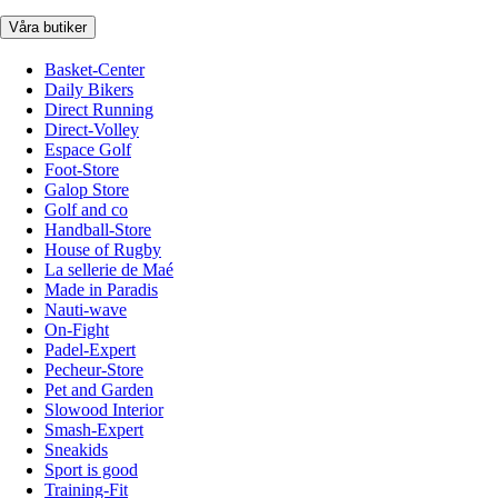
Våra butiker
Basket-Center
Daily Bikers
Direct Running
Direct-Volley
Espace Golf
Foot-Store
Galop Store
Golf and co
Handball-Store
House of Rugby
La sellerie de Maé
Made in Paradis
Nauti-wave
On-Fight
Padel-Expert
Pecheur-Store
Pet and Garden
Slowood Interior
Smash-Expert
Sneakids
Sport is good
Training-Fit