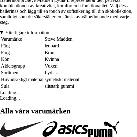
Ballerinorna Steve Madden Lydia-L representerar den perfekta
kombinationen av kreativitet, komfort och funktionalitet. Välj dessa
ballerinas och lägg till en touch av sofistikering till din skokollektion,
samtidigt som du säkerställer en känsla av välbefinnande med varje
steg.
Ytterligare information
Varumärke
Steve Madden
Färg
leopard
Färg
Brun
Kön
Kvinna
Åldersgrupp
Vuxen
Sortiment
Lydia-L
Huvudsakligt material
syntetiskt material
Sula
slitstark gummi
Loading...
Loading...
Alla våra varumärken