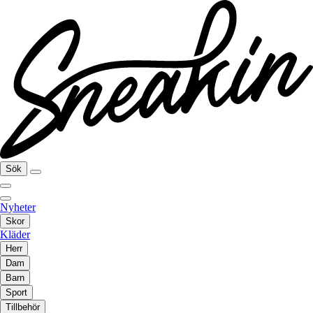
Sök
Nyheter
Skor
Kläder
Herr
Dam
Barn
Sport
Tillbehör