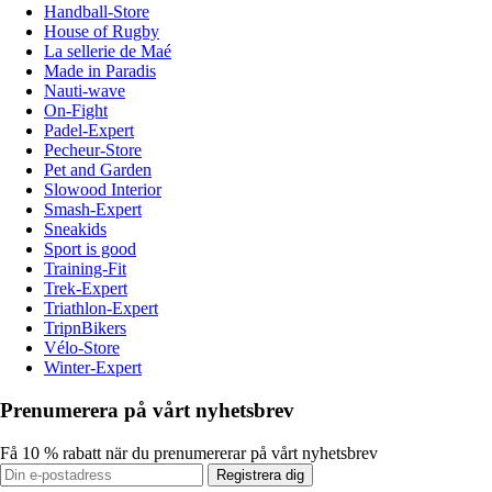
Handball-Store
House of Rugby
La sellerie de Maé
Made in Paradis
Nauti-wave
On-Fight
Padel-Expert
Pecheur-Store
Pet and Garden
Slowood Interior
Smash-Expert
Sneakids
Sport is good
Training-Fit
Trek-Expert
Triathlon-Expert
TripnBikers
Vélo-Store
Winter-Expert
Prenumerera på vårt nyhetsbrev
Få 10 % rabatt när du prenumererar på vårt nyhetsbrev
Registrera dig