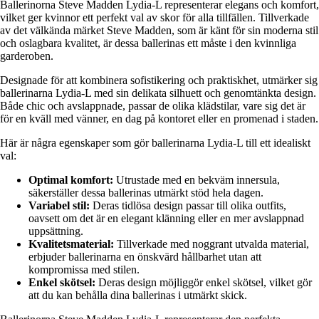
Ballerinorna Steve Madden Lydia-L representerar elegans och komfort,
vilket ger kvinnor ett perfekt val av skor för alla tillfällen. Tillverkade
av det välkända märket Steve Madden, som är känt för sin moderna stil
och oslagbara kvalitet, är dessa ballerinas ett måste i den kvinnliga
garderoben.
Designade för att kombinera sofistikering och praktiskhet, utmärker sig
ballerinarna Lydia-L med sin delikata silhuett och genomtänkta design.
Både chic och avslappnade, passar de olika klädstilar, vare sig det är
för en kväll med vänner, en dag på kontoret eller en promenad i staden.
Här är några egenskaper som gör ballerinarna Lydia-L till ett idealiskt
val:
Optimal komfort:
Utrustade med en bekväm innersula,
säkerställer dessa ballerinas utmärkt stöd hela dagen.
Variabel stil:
Deras tidlösa design passar till olika outfits,
oavsett om det är en elegant klänning eller en mer avslappnad
uppsättning.
Kvalitetsmaterial:
Tillverkade med noggrant utvalda material,
erbjuder ballerinarna en önskvärd hållbarhet utan att
kompromissa med stilen.
Enkel skötsel:
Deras design möjliggör enkel skötsel, vilket gör
att du kan behålla dina ballerinas i utmärkt skick.