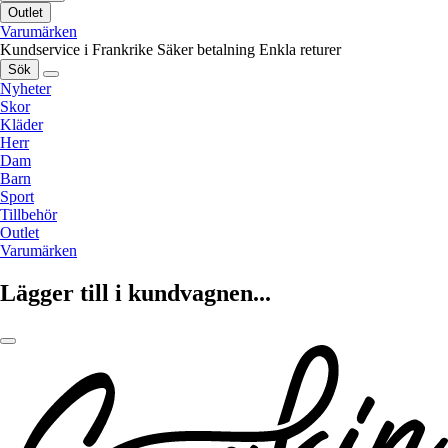
Outlet
Varumärken
Kundservice i Frankrike
Säker betalning
Enkla returer
Sök
Nyheter
Skor
Kläder
Herr
Dam
Barn
Sport
Tillbehör
Outlet
Varumärken
Lägger till i kundvagnen...