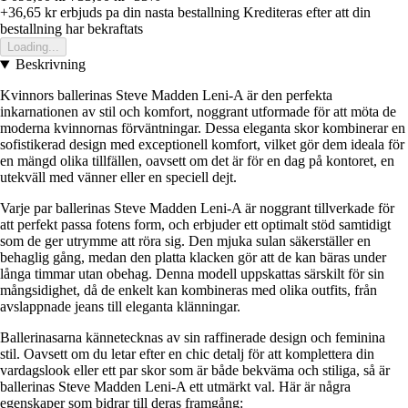
+36,65 kr
erbjuds pa din nasta bestallning
Krediteras efter att din
bestallning har bekraftats
Loading...
Beskrivning
Kvinnors ballerinas Steve Madden Leni-A är den perfekta
inkarnationen av stil och komfort, noggrant utformade för att möta de
moderna kvinnornas förväntningar. Dessa eleganta skor kombinerar en
sofistikerad design med exceptionell komfort, vilket gör dem ideala för
en mängd olika tillfällen, oavsett om det är för en dag på kontoret, en
utekväll med vänner eller en speciell dejt.
Varje par ballerinas Steve Madden Leni-A är noggrant tillverkade för
att perfekt passa fotens form, och erbjuder ett optimalt stöd samtidigt
som de ger utrymme att röra sig. Den mjuka sulan säkerställer en
behaglig gång, medan den platta klacken gör att de kan bäras under
långa timmar utan obehag. Denna modell uppskattas särskilt för sin
mångsidighet, då de enkelt kan kombineras med olika outfits, från
avslappnade jeans till eleganta klänningar.
Ballerinasarna kännetecknas av sin raffinerade design och feminina
stil. Oavsett om du letar efter en chic detalj för att komplettera din
vardagslook eller ett par skor som är både bekväma och stiliga, så är
ballerinas Steve Madden Leni-A ett utmärkt val. Här är några
egenskaper som bidrar till deras framgång: