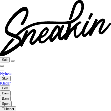
Sök
Nyheter
Skor
Kläder
Herr
Dam
Barn
Sport
Tillbehör