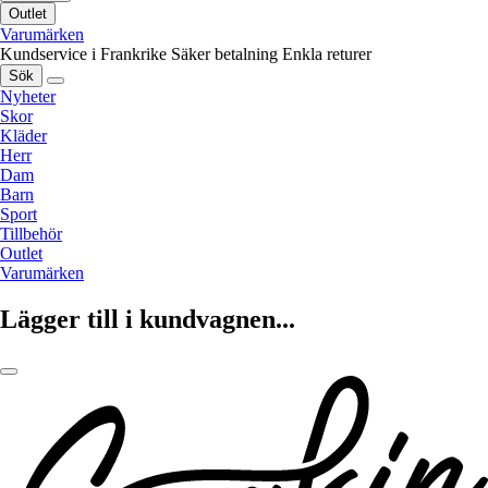
Outlet
Varumärken
Kundservice i Frankrike
Säker betalning
Enkla returer
Sök
Nyheter
Skor
Kläder
Herr
Dam
Barn
Sport
Tillbehör
Outlet
Varumärken
Lägger till i kundvagnen...