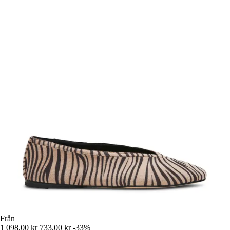
Från
1 098,00 kr
733,00 kr
-33%