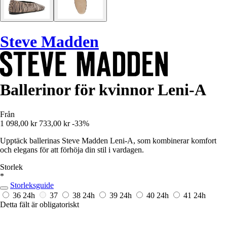
Steve Madden
Ballerinor för kvinnor Leni-A
Från
1 098,00 kr
733,00 kr
-33%
Upptäck ballerinas Steve Madden Leni-A, som kombinerar komfort
och elegans för att förhöja din stil i vardagen.
Storlek
*
Storleksguide
36
24h
37
38
24h
39
24h
40
24h
41
24h
Detta fält är obligatoriskt