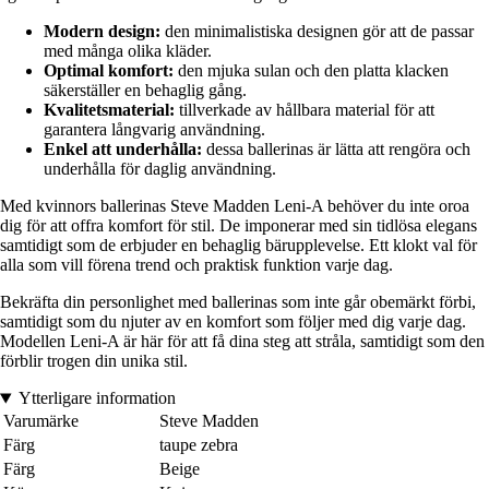
Modern design:
den minimalistiska designen gör att de passar
med många olika kläder.
Optimal komfort:
den mjuka sulan och den platta klacken
säkerställer en behaglig gång.
Kvalitetsmaterial:
tillverkade av hållbara material för att
garantera långvarig användning.
Enkel att underhålla:
dessa ballerinas är lätta att rengöra och
underhålla för daglig användning.
Med kvinnors ballerinas Steve Madden Leni-A behöver du inte oroa
dig för att offra komfort för stil. De imponerar med sin tidlösa elegans
samtidigt som de erbjuder en behaglig bärupplevelse. Ett klokt val för
alla som vill förena trend och praktisk funktion varje dag.
Bekräfta din personlighet med ballerinas som inte går obemärkt förbi,
samtidigt som du njuter av en komfort som följer med dig varje dag.
Modellen Leni-A är här för att få dina steg att stråla, samtidigt som den
förblir trogen din unika stil.
Ytterligare information
Varumärke
Steve Madden
Färg
taupe zebra
Färg
Beige