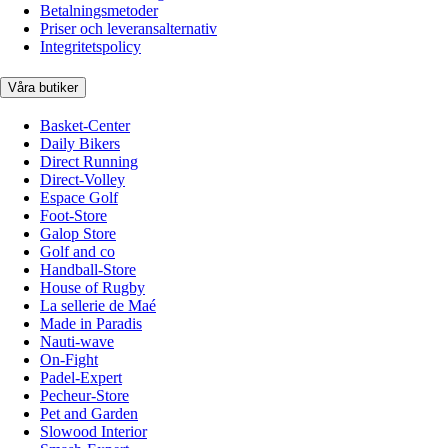
Betalningsmetoder
Priser och leveransalternativ
Integritetspolicy
Våra butiker
Basket-Center
Daily Bikers
Direct Running
Direct-Volley
Espace Golf
Foot-Store
Galop Store
Golf and co
Handball-Store
House of Rugby
La sellerie de Maé
Made in Paradis
Nauti-wave
On-Fight
Padel-Expert
Pecheur-Store
Pet and Garden
Slowood Interior