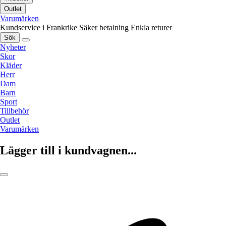
Outlet
Varumärken
Kundservice i Frankrike
Säker betalning
Enkla returer
Sök
Nyheter
Skor
Kläder
Herr
Dam
Barn
Sport
Tillbehör
Outlet
Varumärken
Lägger till i kundvagnen...