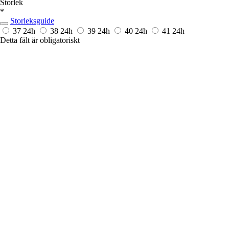
Storlek
*
Storleksguide
37
24h
38
24h
39
24h
40
24h
41
24h
Detta fält är obligatoriskt