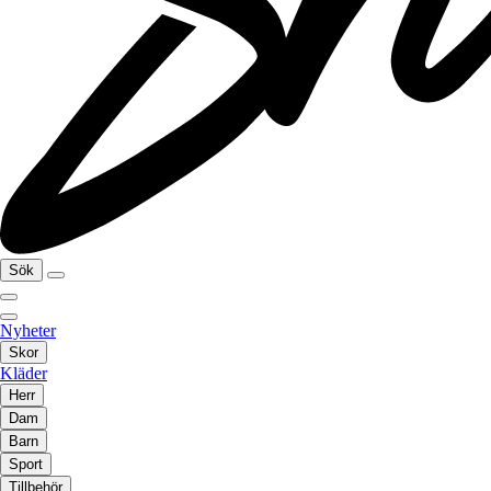
Sök
Nyheter
Skor
Kläder
Herr
Dam
Barn
Sport
Tillbehör