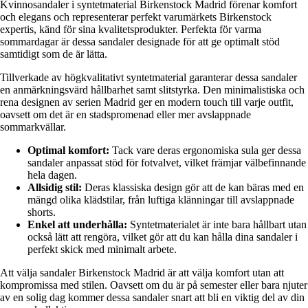
Kvinnosandaler i syntetmaterial Birkenstock Madrid förenar komfort
och elegans och representerar perfekt varumärkets Birkenstock
expertis, känd för sina kvalitetsprodukter. Perfekta för varma
sommardagar är dessa sandaler designade för att ge optimalt stöd
samtidigt som de är lätta.
Tillverkade av högkvalitativt syntetmaterial garanterar dessa sandaler
en anmärkningsvärd hållbarhet samt slitstyrka. Den minimalistiska och
rena designen av serien Madrid ger en modern touch till varje outfit,
oavsett om det är en stadspromenad eller mer avslappnade
sommarkvällar.
Optimal komfort:
Tack vare deras ergonomiska sula ger dessa
sandaler anpassat stöd för fotvalvet, vilket främjar välbefinnande
hela dagen.
Allsidig stil:
Deras klassiska design gör att de kan bäras med en
mängd olika klädstilar, från luftiga klänningar till avslappnade
shorts.
Enkel att underhålla:
Syntetmaterialet är inte bara hållbart utan
också lätt att rengöra, vilket gör att du kan hålla dina sandaler i
perfekt skick med minimalt arbete.
Att välja sandaler Birkenstock Madrid är att välja komfort utan att
kompromissa med stilen. Oavsett om du är på semester eller bara njuter
av en solig dag kommer dessa sandaler snart att bli en viktig del av din