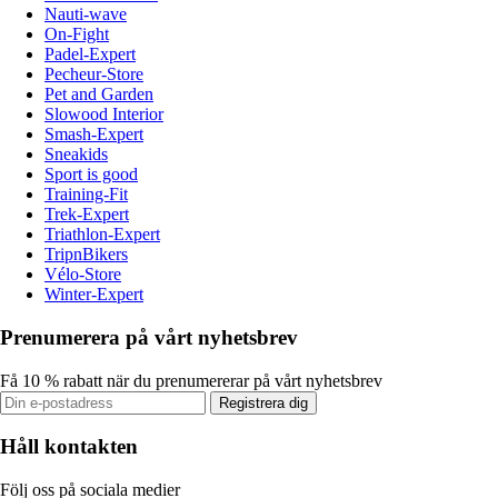
Nauti-wave
On-Fight
Padel-Expert
Pecheur-Store
Pet and Garden
Slowood Interior
Smash-Expert
Sneakids
Sport is good
Training-Fit
Trek-Expert
Triathlon-Expert
TripnBikers
Vélo-Store
Winter-Expert
Prenumerera på vårt nyhetsbrev
Få 10 % rabatt när du prenumererar på vårt nyhetsbrev
Registrera dig
Håll kontakten
Följ oss på sociala medier