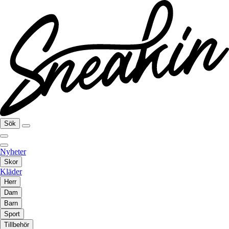
Sök
Nyheter
Skor
Kläder
Herr
Dam
Barn
Sport
Tillbehör