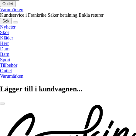
Outlet
Varumärken
Kundservice i Frankrike
Säker betalning
Enkla returer
Sök
Nyheter
Skor
Kläder
Herr
Dam
Barn
Sport
Tillbehör
Outlet
Varumärken
Lägger till i kundvagnen...