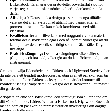
Birkenstock, garanterar dessa stövletter oöverträffat stöd för
varje steg, vilket minskar trötthet och erbjuder komfort hela
dagen.
Allsidig stil:
Deras tidlösa design passar till många tillfällen,
vare sig det är en avslappnad utgång med vänner eller en
promenad i staden. De kan enkelt kombineras med olika
klädstilar.
Kvalitetsmaterial:
Tillverkade med noggrant utvalda material,
förenar dessa stövletter elegans och hållbarhet, vilket gör att du
kan njuta av deras estetik samtidigt som du säkerställer lång
livslängd.
Praktisk stängning:
Den lätta stängningen säkerställer snabb
påtagning och bra stöd, vilket gör att du kan förbereda dig utan
ansträngning.
Genom att välja läderstövlettarna Birkenstock Highwood Suede väljer
du inte bara ett trendigt modeaccessoar, utan även ett par skor som tar
hand om dina fötter. Birkenstocks ryktbarhet när det kommer till
komfort visar sig i varje detalj, vilket gör dessa stövletter till ett måste i
din garderob.
Adoptera en chic och sofistikerad look samtidigt som du tar hand om
ditt välbefinnande. Läderstövlettarna Birkenstock Highwood Suede är
mer än bara ett par skor; de representerar en investering i din dagliga
komfort och din personliga stil.