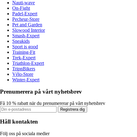
Nauti-wave
On-Fight
Padel-Expert
Pecheur-Store
Pet and Garden
Slowood Interior
Smash-Expert
Sneakids
Sport is good
Training-Fit
Trek-Expert
Triathlon-Expert
TripnBikers
Vélo-Store
Winter-Expert
Prenumerera på vårt nyhetsbrev
Få 10 % rabatt när du prenumererar på vårt nyhetsbrev
Registrera dig
Håll kontakten
Följ oss på sociala medier