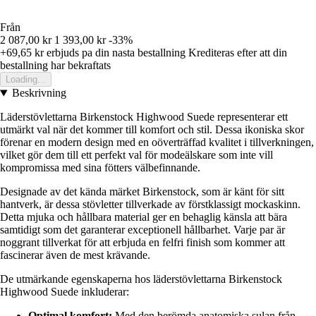
Från
2 087,00 kr
1 393,00 kr
-33%
+69,65 kr
erbjuds pa din nasta bestallning
Krediteras efter att din
bestallning har bekraftats
Loading...
Beskrivning
Läderstövlettarna Birkenstock Highwood Suede representerar ett
utmärkt val när det kommer till komfort och stil. Dessa ikoniska skor
förenar en modern design med en oöverträffad kvalitet i tillverkningen,
vilket gör dem till ett perfekt val för modeälskare som inte vill
kompromissa med sina fötters välbefinnande.
Designade av det kända märket Birkenstock, som är känt för sitt
hantverk, är dessa stövletter tillverkade av förstklassigt mockaskinn.
Detta mjuka och hållbara material ger en behaglig känsla att bära
samtidigt som det garanterar exceptionell hållbarhet. Varje par är
noggrant tillverkat för att erbjuda en felfri finish som kommer att
fascinerar även de mest krävande.
De utmärkande egenskaperna hos läderstövlettarna Birkenstock
Highwood Suede inkluderar:
Optimal komfort:
Med den berömda anatomiska sulan från