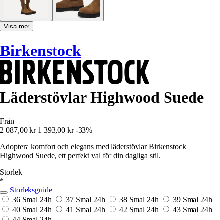
Visa mer
Birkenstock
Läderstövlar Highwood Suede
Från
2 087,00 kr
1 393,00 kr
-33%
Adoptera komfort och elegans med läderstövlar Birkenstock
Highwood Suede, ett perfekt val för din dagliga stil.
Storlek
*
Storleksguide
36 Smal
24h
37 Smal
24h
38 Smal
24h
39 Smal
24h
40 Smal
24h
41 Smal
24h
42 Smal
24h
43 Smal
24h
44 Smal
24h