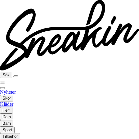
Sök
Nyheter
Skor
Kläder
Herr
Dam
Barn
Sport
Tillbehör