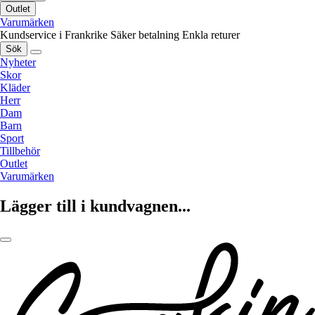
Outlet
Varumärken
Kundservice i Frankrike
Säker betalning
Enkla returer
Sök
Nyheter
Skor
Kläder
Herr
Dam
Barn
Sport
Tillbehör
Outlet
Varumärken
Lägger till i kundvagnen...