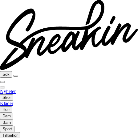
Sök
Nyheter
Skor
Kläder
Herr
Dam
Barn
Sport
Tillbehör