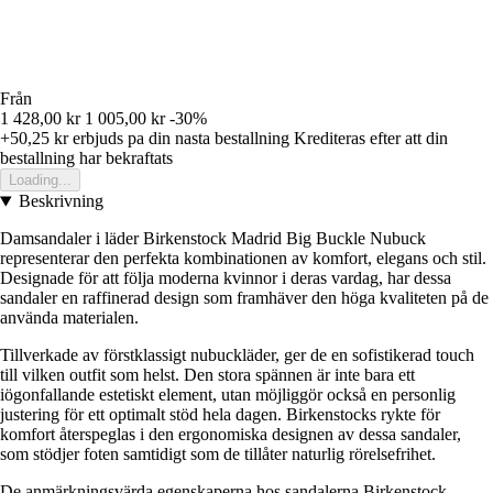
Från
1 428,00 kr
1 005,00 kr
-30%
+50,25 kr
erbjuds pa din nasta bestallning
Krediteras efter att din
bestallning har bekraftats
Loading...
Beskrivning
Damsandaler i läder Birkenstock Madrid Big Buckle Nubuck
representerar den perfekta kombinationen av komfort, elegans och stil.
Designade för att följa moderna kvinnor i deras vardag, har dessa
sandaler en raffinerad design som framhäver den höga kvaliteten på de
använda materialen.
Tillverkade av förstklassigt nubuckläder, ger de en sofistikerad touch
till vilken outfit som helst. Den stora spännen är inte bara ett
iögonfallande estetiskt element, utan möjliggör också en personlig
justering för ett optimalt stöd hela dagen. Birkenstocks rykte för
komfort återspeglas i den ergonomiska designen av dessa sandaler,
som stödjer foten samtidigt som de tillåter naturlig rörelsefrihet.
De anmärkningsvärda egenskaperna hos sandalerna Birkenstock