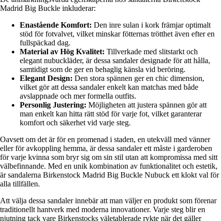
Madrid Big Buckle inkluderar:
Enastående Komfort:
Den inre sulan i kork främjar optimalt
stöd för fotvalvet, vilket minskar fötternas trötthet även efter en
fullspäckad dag.
Material av Hög Kvalitet:
Tillverkade med slitstarkt och
elegant nubuckläder, är dessa sandaler designade för att hålla,
samtidigt som de ger en behaglig känsla vid beröring.
Elegant Design:
Den stora spännen ger en chic dimension,
vilket gör att dessa sandaler enkelt kan matchas med både
avslappnade och mer formella outfits.
Personlig Justering:
Möjligheten att justera spännen gör att
man enkelt kan hitta rätt stöd för varje fot, vilket garanterar
komfort och säkerhet vid varje steg.
Oavsett om det är för en promenad i staden, en utekväll med vänner
eller för avkoppling hemma, är dessa sandaler ett måste i garderoben
för varje kvinna som bryr sig om sin stil utan att kompromissa med sitt
välbefinnande. Med en unik kombination av funktionalitet och estetik,
är sandalerna Birkenstock Madrid Big Buckle Nubuck ett klokt val för
alla tillfällen.
Att välja dessa sandaler innebär att man väljer en produkt som förenar
traditionellt hantverk med moderna innovationer. Varje steg blir en
njutning tack vare Birkenstocks väletablerade rykte när det gäller