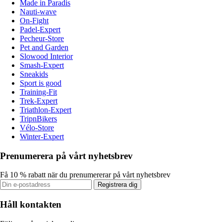
Made in Paradis
Nauti-wave
On-Fight
Padel-Expert
Pecheur-Store
Pet and Garden
Slowood Interior
Smash-Expert
Sneakids
Sport is good
Training-Fit
Trek-Expert
Triathlon-Expert
TripnBikers
Vélo-Store
Winter-Expert
Prenumerera på vårt nyhetsbrev
Få 10 % rabatt när du prenumererar på vårt nyhetsbrev
Registrera dig
Håll kontakten