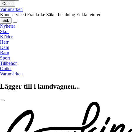
Outlet
Varumärken
Kundservice i Frankrike
Säker betalning
Enkla returer
Sök
Nyheter
Skor
Kläder
Herr
Dam
Barn
Sport
Tillbehör
Outlet
Varumärken
Lägger till i kundvagnen...