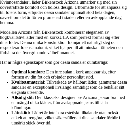
Kvinnosandaler i läder Birkenstock Arizona utmärker sig med sin
oöverträffade komfort och tidlösa design. Utformade för att anpassa sig
till fotens form, erbjuder dessa sandaler optimalt stöd hela dagen,
oavsett om det är för en promenad i staden eller en avkopplande dag
hemma.
Modellen Arizona från Birkenstock kombinerar elegansen av
högkvalitativt läder med en korksULA som perfekt formar sig efter
dina fötter. Denna unika konstruktion främjar ett naturligt steg och
respekterar fotens anatomi, vilket hjälper till att minska tröttheten och
förbättra det övergripande välbefinnandet.
Här är några egenskaper som gör dessa sandaler oumbärliga:
Optimal komfort:
Den inre sulan i kork anpassar sig efter
formen av din fot och erbjuder personligt stöd.
Kvalitetsmaterial:
Tillverkade av hållbart läder, garanterar dessa
sandaler en exceptionell livslängd samtidigt som de behåller sitt
eleganta utseende.
Allsidig stil:
Den klassiska designen av Arizona passar bra med
en mängd olika kläder, från avslappnade jeans till lätta
klänningar.
Lättskött:
Lädret är inte bara estetiskt tilltalande utan också
enkelt att rengöra, vilket säkerställer att dina sandaler förblir i
utmärkt skick över tid.