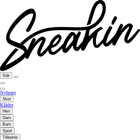
Sök
Nyheter
Skor
Kläder
Herr
Dam
Barn
Sport
Tillbehör