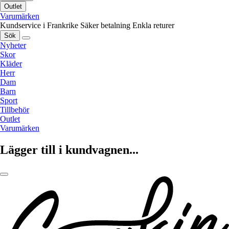
Outlet
Varumärken
Kundservice i Frankrike
Säker betalning
Enkla returer
Sök
Nyheter
Skor
Kläder
Herr
Dam
Barn
Sport
Tillbehör
Outlet
Varumärken
Lägger till i kundvagnen...