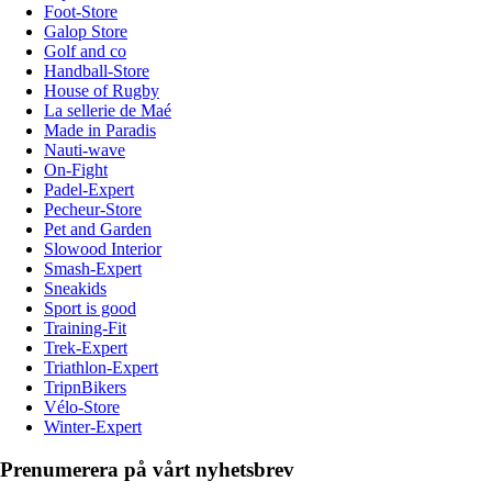
Foot-Store
Galop Store
Golf and co
Handball-Store
House of Rugby
La sellerie de Maé
Made in Paradis
Nauti-wave
On-Fight
Padel-Expert
Pecheur-Store
Pet and Garden
Slowood Interior
Smash-Expert
Sneakids
Sport is good
Training-Fit
Trek-Expert
Triathlon-Expert
TripnBikers
Vélo-Store
Winter-Expert
Prenumerera på vårt nyhetsbrev