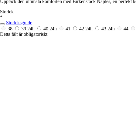
Upptäck den ultimata komforten med Birkenstock Naples, en perfekt kom
Storlek
*
Storleksguide
38
39
24h
40
24h
41
42
24h
43
24h
44
Detta fält är obligatoriskt