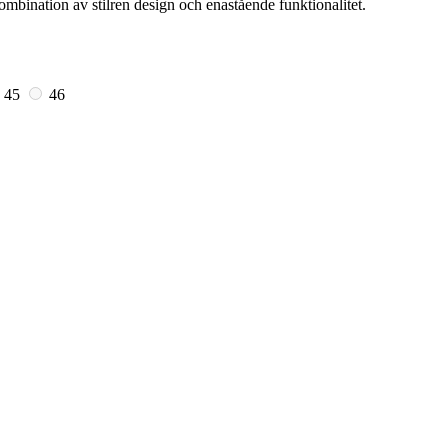
bination av stilren design och enastående funktionalitet.
45
46