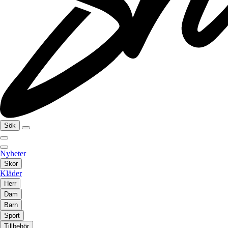
Sök
Nyheter
Skor
Kläder
Herr
Dam
Barn
Sport
Tillbehör