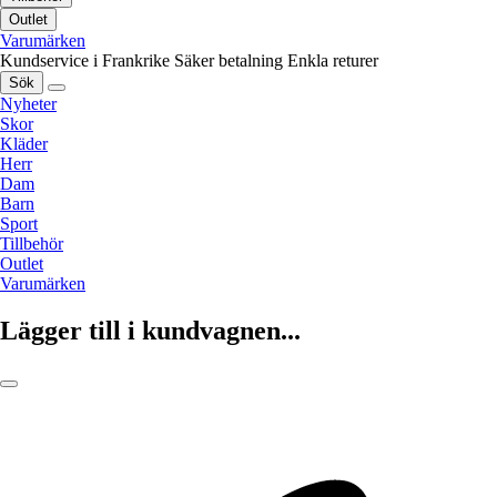
Outlet
Varumärken
Kundservice i Frankrike
Säker betalning
Enkla returer
Sök
Nyheter
Skor
Kläder
Herr
Dam
Barn
Sport
Tillbehör
Outlet
Varumärken
Lägger till i kundvagnen...