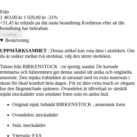
Från
1 483,00 kr
1 029,00 kr
-31%
+51,45 kr
erbjuds pa din nasta bestallning
Krediteras efter att din
bestallning har bekraftats
Loading...
Beskrivning
UPPMÄRKSAMHET
: Denna artikel kan vara liten i storleken. Om
du är osäker mellan två storlekar, välj den större storleken.
Tulum från BIRKENSTOCK : en sportig sandal. De korsade
remmarna och hälsremmen ger denna sandal sitt unika och originella
utseende. Den mjuka fotbädden är utrustad med en extra innersula i
skum för ökad komfort hela dagen. För en liten extra touch av elegans
har den färgmatchade spännen. Ovandelen är tillverkad av särskilt
mjukt mockaläder som omsluter foten som en andra hud.
Original mjuk fotbädd BIRKENSTOCK ; anatomisk form
Ovandelen: mockaläder
Sula: mockaläder
Yttersula: EVA