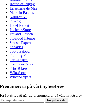
House of Rugby
La sellerie de Maé
Made in Paradis
Nauti-wave
On-Fight
Padel-Expert
Pecheur-Store
Pet and Garden
Slowood Interior
Smash-Expert
Sneakids
Sport is good
Training-Fit
Trek-Expert
Triathlon-Expert
TripnBikers
Vélo-Store
Winter-Expert
Prenumerera på vårt nyhetsbrev
Få 10 % rabatt när du prenumererar på vårt nyhetsbrev
Registrera dig