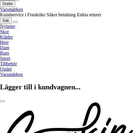
Outlet
Varumärken
Kundservice i Frankrike
Säker betalning
Enkla returer
Sök
Nyheter
Skor
Kläder
Herr
Dam
Barn
Sport
Tillbehör
Outlet
Varumärken
Lägger till i kundvagnen...