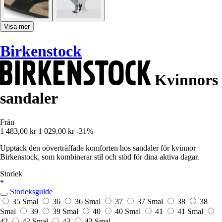
Visa mer
Birkenstock
Kvinnors
sandaler
Från
1 483,00 kr
1 029,00 kr
-31%
Upptäck den oöverträffade komforten hos sandaler för kvinnor
Birkenstock, som kombinerar stil och stöd för dina aktiva dagar.
Storlek
*
Storleksguide
35 Smal
36
36 Smal
37
37 Smal
38
38
Smal
39
39 Smal
40
40 Smal
41
41 Smal
42
42 Smal
43
43 Smal