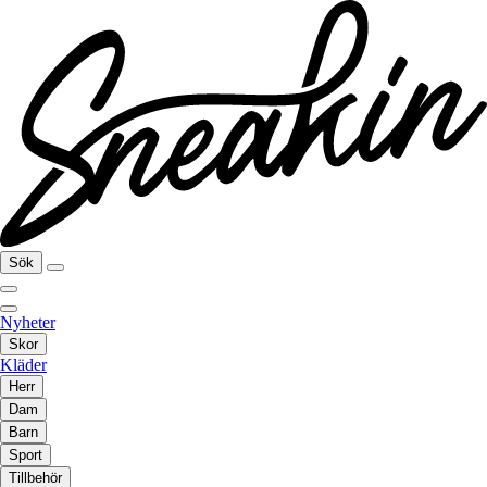
Sök
Nyheter
Skor
Kläder
Herr
Dam
Barn
Sport
Tillbehör