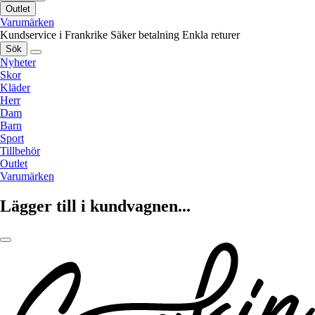
Outlet
Varumärken
Kundservice i Frankrike
Säker betalning
Enkla returer
Sök
Nyheter
Skor
Kläder
Herr
Dam
Barn
Sport
Tillbehör
Outlet
Varumärken
Lägger till i kundvagnen...