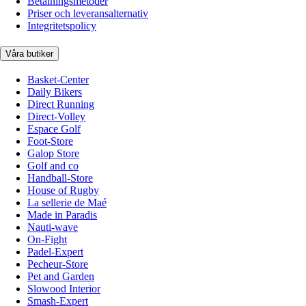
Betalningsmetoder
Priser och leveransalternativ
Integritetspolicy
Våra butiker
Basket-Center
Daily Bikers
Direct Running
Direct-Volley
Espace Golf
Foot-Store
Galop Store
Golf and co
Handball-Store
House of Rugby
La sellerie de Maé
Made in Paradis
Nauti-wave
On-Fight
Padel-Expert
Pecheur-Store
Pet and Garden
Slowood Interior
Smash-Expert