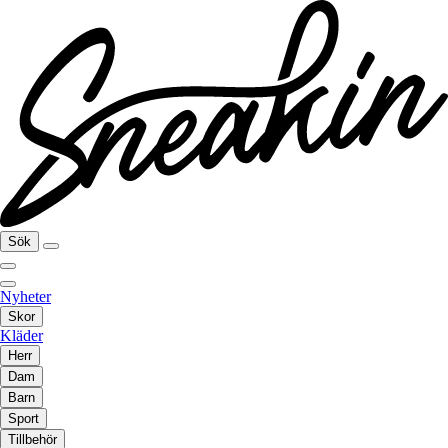
Sök
Nyheter
Skor
Kläder
Herr
Dam
Barn
Sport
Tillbehör