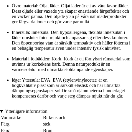
Övre material: Oljat läder. Oljat läder är ett av våra favoritläder.
Dess oljade eller vaxade yta skapar enastående färgeffekter och
en vacker patina. Den oljade ytan på våra naturläderprodukter
ger färgvariationer och gör varje par unikt.
Innersula: Innersula. Den hypoallergena, flexibla innersulan i
läder omsluter foten mjukt och anpassar sig efter dess konturer.
Den öppenporiga ytan är särskilt termoaktiv och håller fötterna i
en behaglig temperatur även under intensiv fysisk aktivitet.
Material i fotbädden: Kork. Kork är ett förnybart råmaterial som
utvinns ur korkekens bark. Denna naturprodukt är en
värmeisolator med utmärkta stötdämpande egenskaper.
léger Yttersula: EVA. EVA (etylenvinylacetat) är en
högkvalitativ plast som är särskilt elastisk och har utmärkta
dämpningsegenskaper. sol De små ojämnheterna i underlaget
kompenseras därför och varje steg dämpas mjukt när du går.
Ytterligare information
Varumärke
Birkenstock
Färg
stek
Färg
Brun