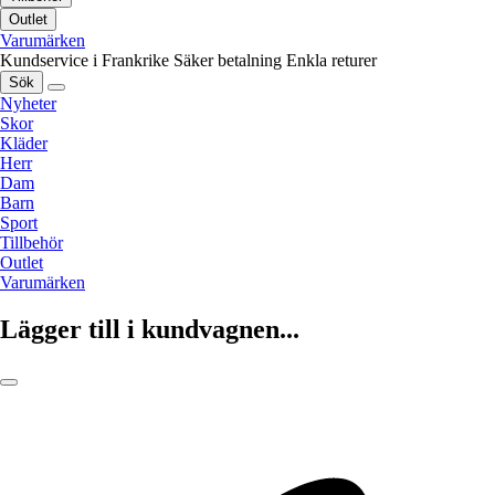
Outlet
Varumärken
Kundservice i Frankrike
Säker betalning
Enkla returer
Sök
Nyheter
Skor
Kläder
Herr
Dam
Barn
Sport
Tillbehör
Outlet
Varumärken
Lägger till i kundvagnen...