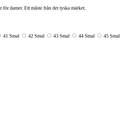
för damer. Ett måste från det tyska märket.
41 Smal
42 Smal
43 Smal
44 Smal
45 Smal