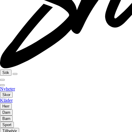
Sök
Nyheter
Skor
Kläder
Herr
Dam
Barn
Sport
Tillbehör