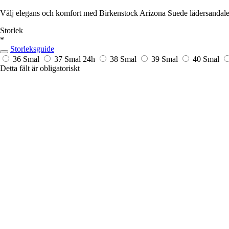
Välj elegans och komfort med Birkenstock Arizona Suede lädersandaler 
Storlek
*
Storleksguide
36 Smal
37 Smal
24h
38 Smal
39 Smal
40 Smal
Detta fält är obligatoriskt