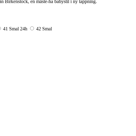
n Birkenstock, en måste-ha babystil i ny tappning.
41 Smal
24h
42 Smal