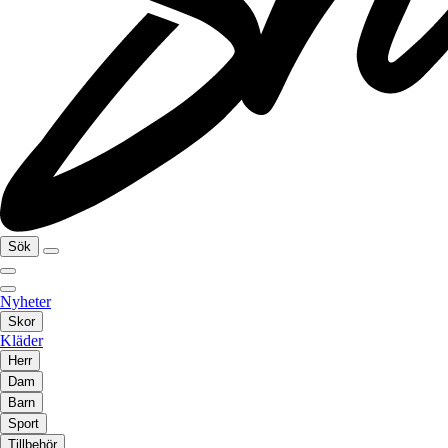
Sök
Nyheter
Skor
Kläder
Herr
Dam
Barn
Sport
Tillbehör