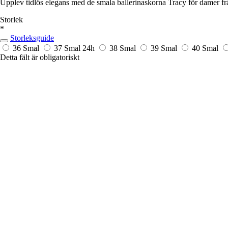
Upplev tidlös elegans med de smala ballerinaskorna Tracy för damer frå
Storlek
*
Storleksguide
36 Smal
37 Smal
24h
38 Smal
39 Smal
40 Smal
Detta fält är obligatoriskt