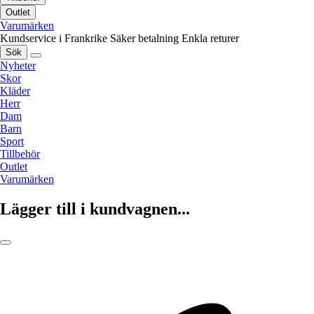
Outlet
Varumärken
Kundservice i Frankrike
Säker betalning
Enkla returer
Sök
Nyheter
Skor
Kläder
Herr
Dam
Barn
Sport
Tillbehör
Outlet
Varumärken
Lägger till i kundvagnen...