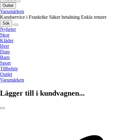
Outlet
Varumärken
Kundservice i Frankrike
Säker betalning
Enkla returer
Sök
Nyheter
Skor
Kläder
Herr
Dam
Barn
Sport
Tillbehör
Outlet
Varumärken
Lägger till i kundvagnen...