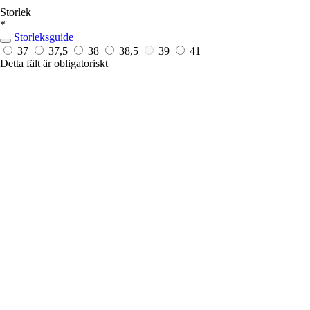
Storlek
*
Storleksguide
37
37,5
38
38,5
39
41
Detta fält är obligatoriskt