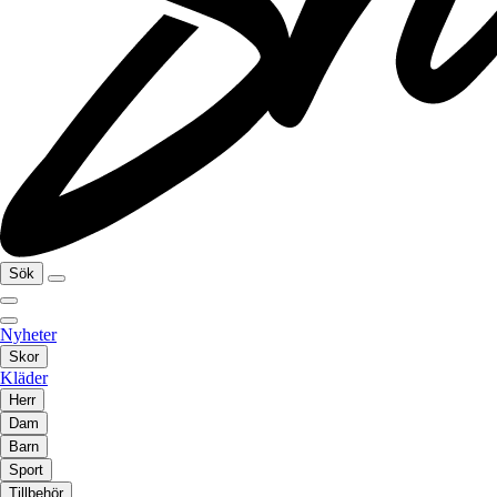
Sök
Nyheter
Skor
Kläder
Herr
Dam
Barn
Sport
Tillbehör