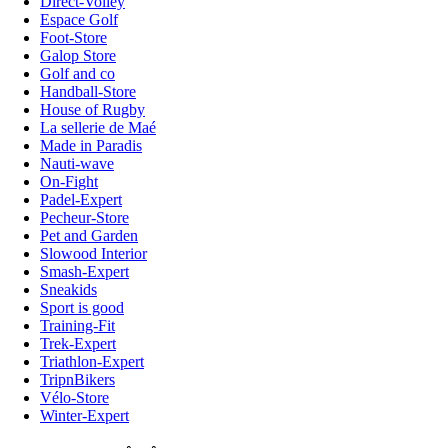
Direct-Volley
Espace Golf
Foot-Store
Galop Store
Golf and co
Handball-Store
House of Rugby
La sellerie de Maé
Made in Paradis
Nauti-wave
On-Fight
Padel-Expert
Pecheur-Store
Pet and Garden
Slowood Interior
Smash-Expert
Sneakids
Sport is good
Training-Fit
Trek-Expert
Triathlon-Expert
TripnBikers
Vélo-Store
Winter-Expert