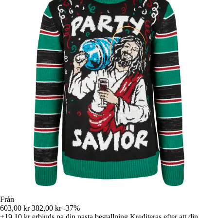
Från
603,00 kr
382,00 kr
-37%
+19,10 kr
erbjuds pa din nasta bestallning
Krediteras efter att din