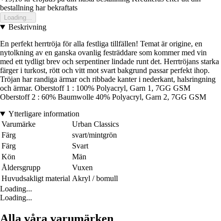
bestallning har bekraftats
Loading...
Beskrivning
En perfekt herrtröja för alla festliga tillfällen! Temat är origine, en
nytolkning av en ganska ovanlig festräddare som kommer med vin
med ett tydligt brev och serpentiner lindade runt det. Herrtröjans starka
färger i turkost, rött och vitt mot svart bakgrund passar perfekt ihop.
Tröjan har randiga ärmar och ribbade kanter i nederkant, halsringning
och ärmar. Oberstoff 1 : 100% Polyacryl, Garn 1, 7GG GSM
Oberstoff 2 : 60% Baumwolle 40% Polyacryl, Garn 2, 7GG GSM
Ytterligare information
Varumärke
Urban Classics
Färg
svart/mintgrön
Färg
Svart
Kön
Män
Åldersgrupp
Vuxen
Huvudsakligt material
Akryl / bomull
Loading...
Loading...
Alla våra varumärken