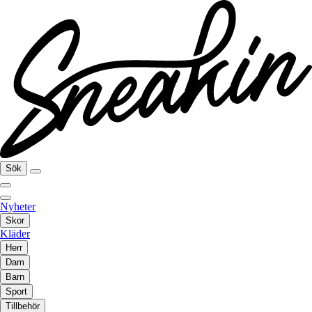
Sök
Nyheter
Skor
Kläder
Herr
Dam
Barn
Sport
Tillbehör