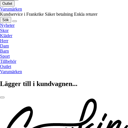
Outlet
Varumärken
Kundservice i Frankrike
Säker betalning
Enkla returer
Sök
Nyheter
Skor
Kläder
Herr
Dam
Barn
Sport
Tillbehör
Outlet
Varumärken
Lägger till i kundvagnen...