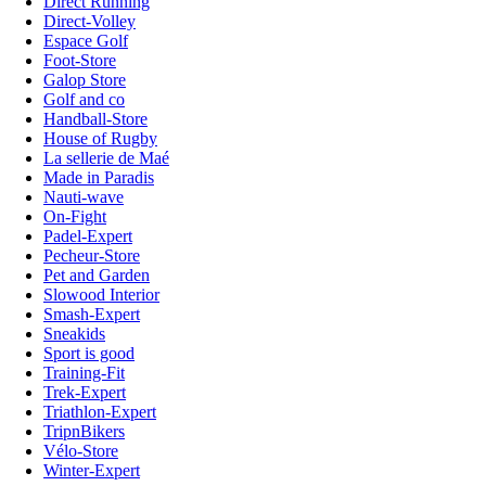
Direct Running
Direct-Volley
Espace Golf
Foot-Store
Galop Store
Golf and co
Handball-Store
House of Rugby
La sellerie de Maé
Made in Paradis
Nauti-wave
On-Fight
Padel-Expert
Pecheur-Store
Pet and Garden
Slowood Interior
Smash-Expert
Sneakids
Sport is good
Training-Fit
Trek-Expert
Triathlon-Expert
TripnBikers
Vélo-Store
Winter-Expert