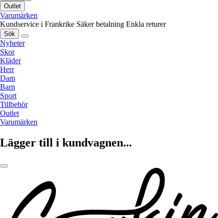
Outlet
Varumärken
Kundservice i Frankrike
Säker betalning
Enkla returer
Sök
Nyheter
Skor
Kläder
Herr
Dam
Barn
Sport
Tillbehör
Outlet
Varumärken
Lägger till i kundvagnen...