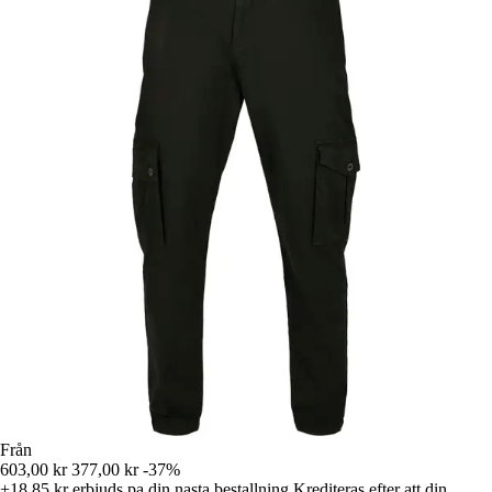
Från
603,00 kr
377,00 kr
-37%
+18,85 kr
erbjuds pa din nasta bestallning
Krediteras efter att din