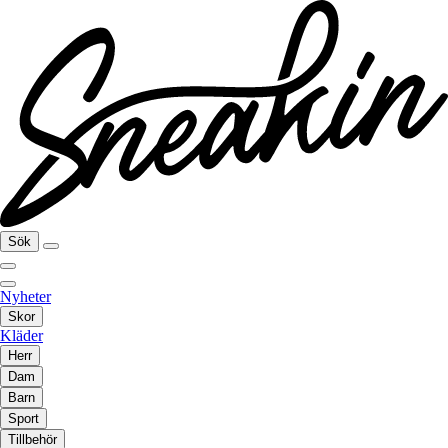
Sök
Nyheter
Skor
Kläder
Herr
Dam
Barn
Sport
Tillbehör