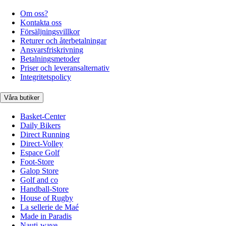
Om oss?
Kontakta oss
Försäljningsvillkor
Returer och återbetalningar
Ansvarsfriskrivning
Betalningsmetoder
Priser och leveransalternativ
Integritetspolicy
Våra butiker
Basket-Center
Daily Bikers
Direct Running
Direct-Volley
Espace Golf
Foot-Store
Galop Store
Golf and co
Handball-Store
House of Rugby
La sellerie de Maé
Made in Paradis
Nauti-wave