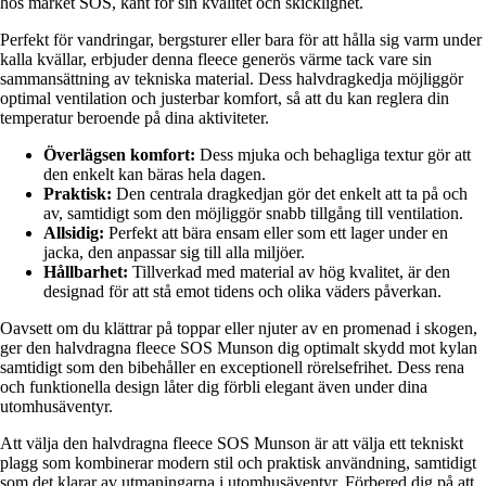
hos märket SOS, känt för sin kvalitet och skicklighet.
Perfekt för vandringar, bergsturer eller bara för att hålla sig varm under
kalla kvällar, erbjuder denna fleece generös värme tack vare sin
sammansättning av tekniska material. Dess halvdragkedja möjliggör
optimal ventilation och justerbar komfort, så att du kan reglera din
temperatur beroende på dina aktiviteter.
Överlägsen komfort:
Dess mjuka och behagliga textur gör att
den enkelt kan bäras hela dagen.
Praktisk:
Den centrala dragkedjan gör det enkelt att ta på och
av, samtidigt som den möjliggör snabb tillgång till ventilation.
Allsidig:
Perfekt att bära ensam eller som ett lager under en
jacka, den anpassar sig till alla miljöer.
Hållbarhet:
Tillverkad med material av hög kvalitet, är den
designad för att stå emot tidens och olika väders påverkan.
Oavsett om du klättrar på toppar eller njuter av en promenad i skogen,
ger den halvdragna fleece SOS Munson dig optimalt skydd mot kylan
samtidigt som den bibehåller en exceptionell rörelsefrihet. Dess rena
och funktionella design låter dig förbli elegant även under dina
utomhusäventyr.
Att välja den halvdragna fleece SOS Munson är att välja ett tekniskt
plagg som kombinerar modern stil och praktisk användning, samtidigt
som det klarar av utmaningarna i utomhusäventyr. Förbered dig på att