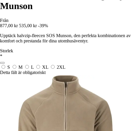
Munson
Från
877,00 kr
535,00 kr
-39%
Upptäck halvzip-fleecen SOS Munson, den perfekta kombinationen av
komfort och prestanda för dina utomhusäventyr.
Storlek
*
S
M
L
XL
2XL
Detta fält är obligatoriskt