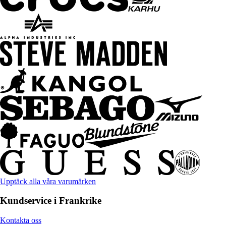
Upptäck alla våra varumärken
Kundservice i Frankrike
Kontakta oss