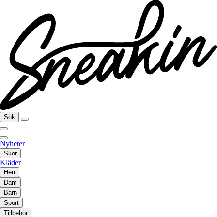
Sök
Nyheter
Skor
Kläder
Herr
Dam
Barn
Sport
Tillbehör