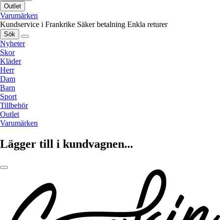
Outlet
Varumärken
Kundservice i Frankrike
Säker betalning
Enkla returer
Sök
Nyheter
Skor
Kläder
Herr
Dam
Barn
Sport
Tillbehör
Outlet
Varumärken
Lägger till i kundvagnen...