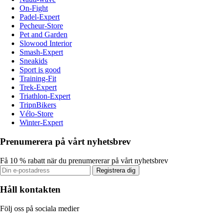
On-Fight
Padel-Expert
Pecheur-Store
Pet and Garden
Slowood Interior
Smash-Expert
Sneakids
Sport is good
Training-Fit
Trek-Expert
Triathlon-Expert
TripnBikers
Vélo-Store
Winter-Expert
Prenumerera på vårt nyhetsbrev
Få 10 % rabatt när du prenumererar på vårt nyhetsbrev
Registrera dig
Håll kontakten
Följ oss på sociala medier