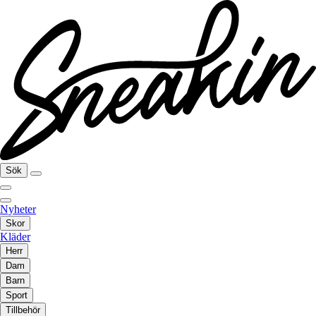
Sök
Nyheter
Skor
Kläder
Herr
Dam
Barn
Sport
Tillbehör