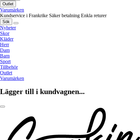
Outlet
Varumärken
Kundservice i Frankrike
Säker betalning
Enkla returer
Sök
Nyheter
Skor
Kläder
Herr
Dam
Barn
Sport
Tillbehör
Outlet
Varumärken
Lägger till i kundvagnen...