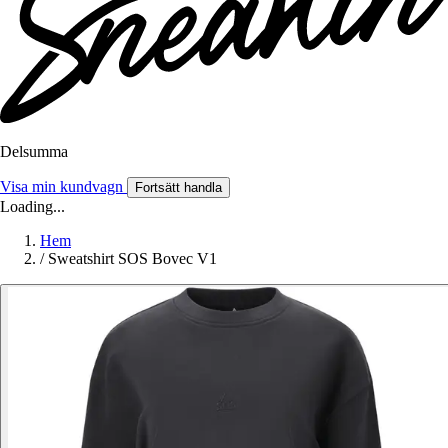
Delsumma
Visa min kundvagn
Fortsätt handla
Loading...
Hem
/
Sweatshirt SOS Bovec V1