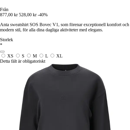
Från
877,00 kr
528,00 kr
-40%
Anta sweatshirt SOS Bovec V1, som förenar exceptionell komfort och
modern stil, för alla dina dagliga aktiviteter med elegans.
Storlek
*
XS
S
M
L
XL
Detta fält är obligatoriskt