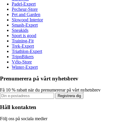
Padel-Expert
Pecheur-Store
Pet and Garden
Slowood Interior
Smash-Expert
Sneakids
Sport is good
Training-Fit
Trek-Expert
Triathlon-Expert
TripnBikers
Vélo-Store
Winter-Expert
Prenumerera på vårt nyhetsbrev
Få 10 % rabatt när du prenumererar på vårt nyhetsbrev
Registrera dig
Håll kontakten
Följ oss på sociala medier