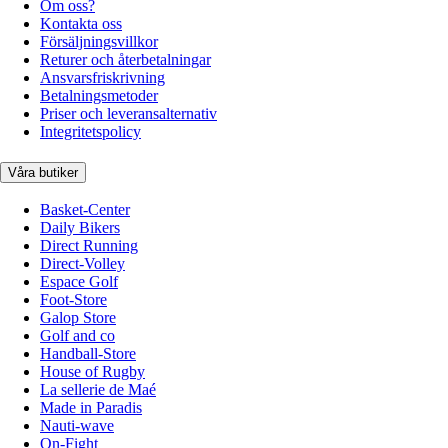
Om oss?
Kontakta oss
Försäljningsvillkor
Returer och återbetalningar
Ansvarsfriskrivning
Betalningsmetoder
Priser och leveransalternativ
Integritetspolicy
Våra butiker
Basket-Center
Daily Bikers
Direct Running
Direct-Volley
Espace Golf
Foot-Store
Galop Store
Golf and co
Handball-Store
House of Rugby
La sellerie de Maé
Made in Paradis
Nauti-wave
On-Fight