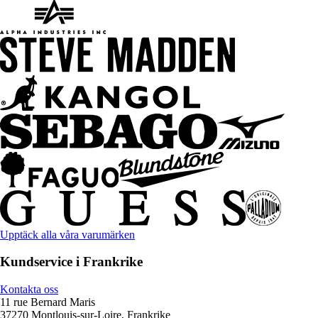
Upptäck alla våra varumärken
Kundservice i Frankrike
Kontakta oss
11 rue Bernard Maris
37270 Montlouis-sur-Loire, Frankrike