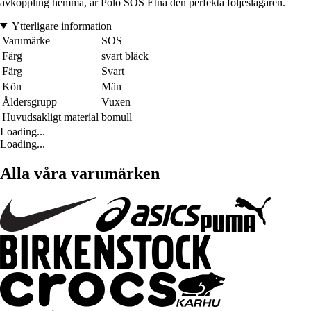
avkoppling hemma, är Polo SOS Etna den perfekta följeslagaren.
Ytterligare information
Varumärke
SOS
Färg
svart bläck
Färg
Svart
Kön
Män
Åldersgrupp
Vuxen
Huvudsakligt material
bomull
Loading...
Loading...
Alla våra varumärken