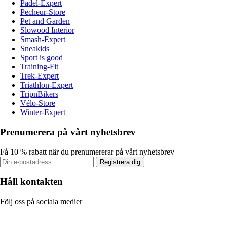
Padel-Expert
Pecheur-Store
Pet and Garden
Slowood Interior
Smash-Expert
Sneakids
Sport is good
Training-Fit
Trek-Expert
Triathlon-Expert
TripnBikers
Vélo-Store
Winter-Expert
Prenumerera på vårt nyhetsbrev
Få 10 % rabatt när du prenumererar på vårt nyhetsbrev
Registrera dig
Håll kontakten
Följ oss på sociala medier