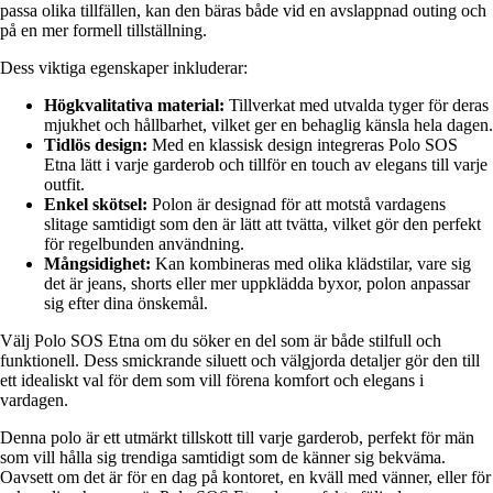
passa olika tillfällen, kan den bäras både vid en avslappnad outing och
på en mer formell tillställning.
Dess viktiga egenskaper inkluderar:
Högkvalitativa material:
Tillverkat med utvalda tyger för deras
mjukhet och hållbarhet, vilket ger en behaglig känsla hela dagen.
Tidlös design:
Med en klassisk design integreras Polo SOS
Etna lätt i varje garderob och tillför en touch av elegans till varje
outfit.
Enkel skötsel:
Polon är designad för att motstå vardagens
slitage samtidigt som den är lätt att tvätta, vilket gör den perfekt
för regelbunden användning.
Mångsidighet:
Kan kombineras med olika klädstilar, vare sig
det är jeans, shorts eller mer uppklädda byxor, polon anpassar
sig efter dina önskemål.
Välj Polo SOS Etna om du söker en del som är både stilfull och
funktionell. Dess smickrande siluett och välgjorda detaljer gör den till
ett idealiskt val för dem som vill förena komfort och elegans i
vardagen.
Denna polo är ett utmärkt tillskott till varje garderob, perfekt för män
som vill hålla sig trendiga samtidigt som de känner sig bekväma.
Oavsett om det är för en dag på kontoret, en kväll med vänner, eller för