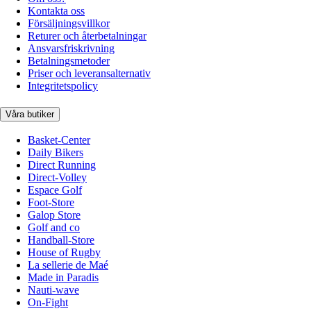
Kontakta oss
Försäljningsvillkor
Returer och återbetalningar
Ansvarsfriskrivning
Betalningsmetoder
Priser och leveransalternativ
Integritetspolicy
Våra butiker
Basket-Center
Daily Bikers
Direct Running
Direct-Volley
Espace Golf
Foot-Store
Galop Store
Golf and co
Handball-Store
House of Rugby
La sellerie de Maé
Made in Paradis
Nauti-wave
On-Fight