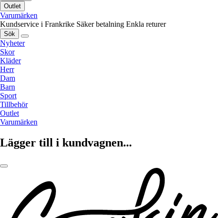
Outlet
Varumärken
Kundservice i Frankrike
Säker betalning
Enkla returer
Sök
Nyheter
Skor
Kläder
Herr
Dam
Barn
Sport
Tillbehör
Outlet
Varumärken
Lägger till i kundvagnen...