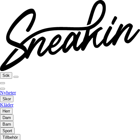
Sök
Nyheter
Skor
Kläder
Herr
Dam
Barn
Sport
Tillbehör