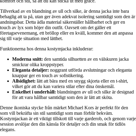
komfort och stil, så att du kan sticka ut med grace.
Tillverkad av en blandning av ull och silke, är denna jacka inte bara
behaglig att ta på, utan ger även adekvat isolering samtidigt som den är
andningsbar. Detta ädla material säkerställer hållbarhet och ger en
touch av lyx som höjer din outfit. Oavsett om det gäller ett
företagsevenemang, ett bröllop eller en kväll, kommer den att anpassa
sig till varje situation med lätthet.
Funktionerna hos denna kostymjacka inkluderar:
Moderna snitt:
den samtida silhuetten av en välskuren jacka
smickrar olika kroppstyper.
Eleganta detaljer:
noggrant utförda avslutningar och eleganta
knappar ger en touch av sofistikering.
Allsidighet:
lätt att bära med en snygg skjorta eller en t-shirt,
vilket gör att du kan variera stilar efter dina önskemål.
Enkelhet i underhåll:
blandningen av ull och silke är designad
för att vara hållbar samtidigt som den är lätt att sköta.
Denne ikoniska stycke från märket Michael Kors är perfekt för den
som vill bekräfta sin stil samtidigt som man förblir bekväm.
Kostymjackan är ett viktigt tillskott till varje garderob, och genom varje
session avslöjar den din känsla för detaljer och din smak för tidlös
elegans.