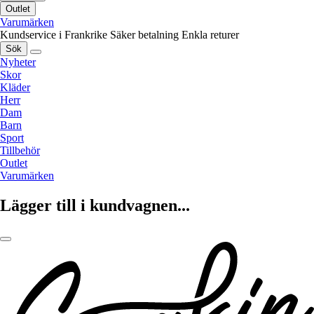
Outlet
Varumärken
Kundservice i Frankrike
Säker betalning
Enkla returer
Sök
Nyheter
Skor
Kläder
Herr
Dam
Barn
Sport
Tillbehör
Outlet
Varumärken
Lägger till i kundvagnen...