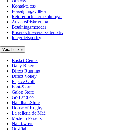
Om oss?
Kontakta oss
Försäljningsvillkor
Returer och återbetalningar
Ansvarsfriskrivning
Betalningsmetoder
Priser och leveransalternativ
Integritetspolicy
Våra butiker
Basket-Center
Daily Bikers
Direct Running
Direct-Volley
Espace Golf
Foot-Store
Galop Store
Golf and co
Handball-Store
House of Rugby
La sellerie de Maé
Made in Paradis
Nauti-wave
On-Fight