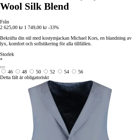
Wool Silk Blend
Från
2 625,00 kr
1 749,00 kr
-33%
Bekräfta din stil med kostymjackan Michael Kors, en blandning av
lyx, komfort och sofistikering för alla tillfällen.
Storlek
*
46
48
50
52
54
56
Detta fält är obligatoriskt