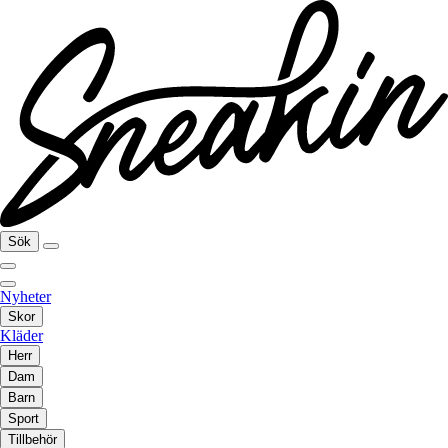
Sök
Nyheter
Skor
Kläder
Herr
Dam
Barn
Sport
Tillbehör