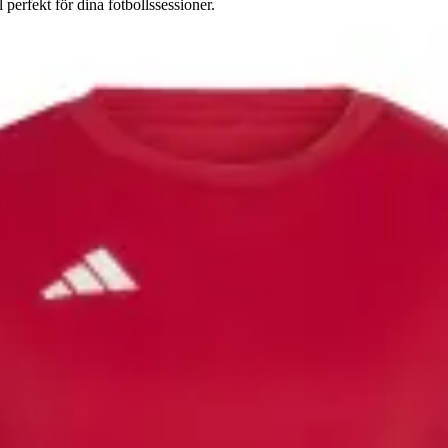
erfekt för dina fotbollssessioner.