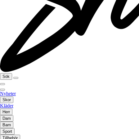
Sök
Nyheter
Skor
Kläder
Herr
Dam
Barn
Sport
Tillbehör