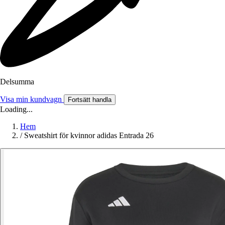
Delsumma
Visa min kundvagn
Fortsätt handla
Loading...
Hem
/
Sweatshirt för kvinnor adidas Entrada 26