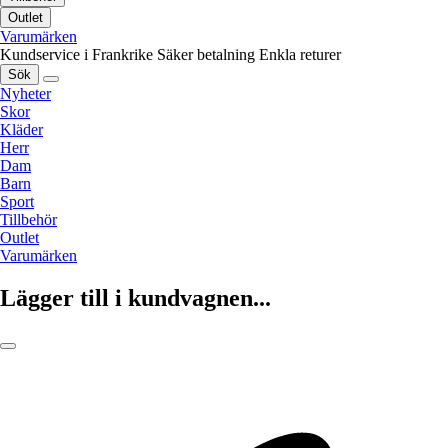
Outlet
Varumärken
Kundservice i Frankrike
Säker betalning
Enkla returer
Sök
Nyheter
Skor
Kläder
Herr
Dam
Barn
Sport
Tillbehör
Outlet
Varumärken
Lägger till i kundvagnen...