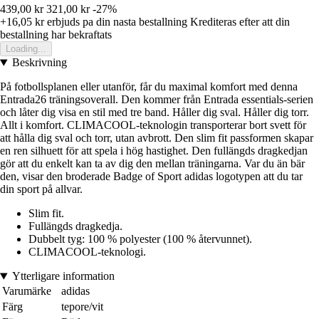
439,00 kr
321,00 kr
-27%
+16,05 kr
erbjuds pa din nasta bestallning
Krediteras efter att din
bestallning har bekraftats
Loading...
Beskrivning
På fotbollsplanen eller utanför, får du maximal komfort med denna
Entrada26 träningsoverall. Den kommer från Entrada essentials-serien
och låter dig visa en stil med tre band. Håller dig sval. Håller dig torr.
Allt i komfort. CLIMACOOL-teknologin transporterar bort svett för
att hålla dig sval och torr, utan avbrott. Den slim fit passformen skapar
en ren silhuett för att spela i hög hastighet. Den fullängds dragkedjan
gör att du enkelt kan ta av dig den mellan träningarna. Var du än bär
den, visar den broderade Badge of Sport adidas logotypen att du tar
din sport på allvar.
Slim fit.
Fullängds dragkedja.
Dubbelt tyg: 100 % polyester (100 % återvunnet).
CLIMACOOL-teknologi.
Ytterligare information
Varumärke
adidas
Färg
tepore/vit