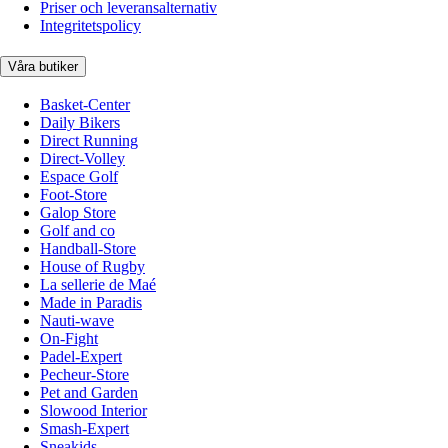
Priser och leveransalternativ
Integritetspolicy
Våra butiker
Basket-Center
Daily Bikers
Direct Running
Direct-Volley
Espace Golf
Foot-Store
Galop Store
Golf and co
Handball-Store
House of Rugby
La sellerie de Maé
Made in Paradis
Nauti-wave
On-Fight
Padel-Expert
Pecheur-Store
Pet and Garden
Slowood Interior
Smash-Expert
Sneakids