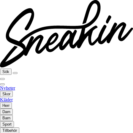
Sök
Nyheter
Skor
Kläder
Herr
Dam
Barn
Sport
Tillbehör