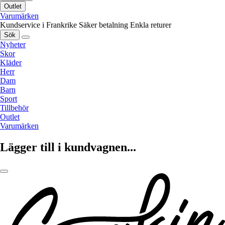
Outlet
Varumärken
Kundservice i Frankrike
Säker betalning
Enkla returer
Sök
Nyheter
Skor
Kläder
Herr
Dam
Barn
Sport
Tillbehör
Outlet
Varumärken
Lägger till i kundvagnen...