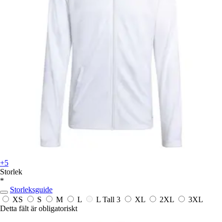
+5
Storlek
*
Storleksguide
XS
S
M
L
L Tall 3
XL
2XL
3XL
Detta fält är obligatoriskt