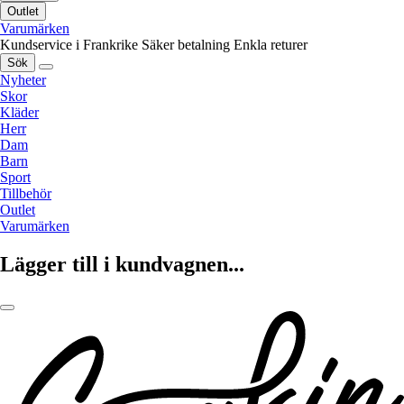
Outlet
Varumärken
Kundservice i Frankrike
Säker betalning
Enkla returer
Sök
Nyheter
Skor
Kläder
Herr
Dam
Barn
Sport
Tillbehör
Outlet
Varumärken
Lägger till i kundvagnen...