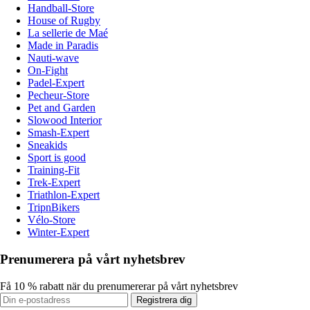
Handball-Store
House of Rugby
La sellerie de Maé
Made in Paradis
Nauti-wave
On-Fight
Padel-Expert
Pecheur-Store
Pet and Garden
Slowood Interior
Smash-Expert
Sneakids
Sport is good
Training-Fit
Trek-Expert
Triathlon-Expert
TripnBikers
Vélo-Store
Winter-Expert
Prenumerera på vårt nyhetsbrev
Få 10 % rabatt när du prenumererar på vårt nyhetsbrev
Registrera dig