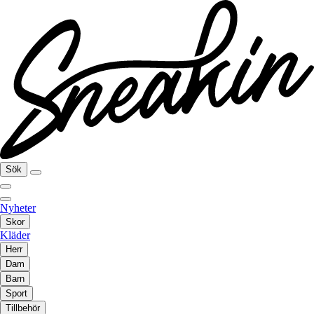
Sök
Nyheter
Skor
Kläder
Herr
Dam
Barn
Sport
Tillbehör