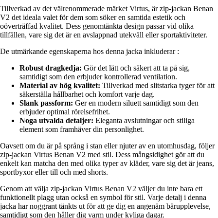
Tillverkad av det välrenommerade märket Virtus, är zip-jackan Benan
V2 det ideala valet för dem som söker en samtida estetik och
oöverträffad kvalitet. Dess genomtänkta design passar vid olika
tillfällen, vare sig det är en avslappnad utekväll eller sportaktiviteter.
De utmärkande egenskaperna hos denna jacka inkluderar :
Robust dragkedja:
Gör det lätt och säkert att ta på sig,
samtidigt som den erbjuder kontrollerad ventilation.
Material av hög kvalitet:
Tillverkad med slitstarka tyger för att
säkerställa hållbarhet och komfort varje dag.
Slank passform:
Ger en modern siluett samtidigt som den
erbjuder optimal rörelsefrihet.
Noga utvalda detaljer:
Eleganta avslutningar och stiliga
element som framhäver din personlighet.
Oavsett om du är på språng i stan eller njuter av en utomhusdag, följer
zip-jackan Virtus Benan V2 med stil. Dess mångsidighet gör att du
enkelt kan matcha den med olika typer av kläder, vare sig det är jeans,
sportbyxor eller till och med shorts.
Genom att välja zip-jackan Virtus Benan V2 väljer du inte bara ett
funktionellt plagg utan också en symbol för stil. Varje detalj i denna
jacka har noggrant tänkts ut för att ge dig en angenäm bärupplevelse,
samtidigt som den håller dig varm under kyliga dagar.