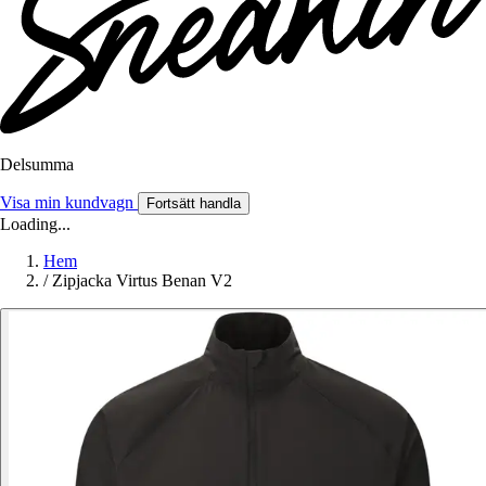
Delsumma
Visa min kundvagn
Fortsätt handla
Loading...
Hem
/
Zipjacka Virtus Benan V2