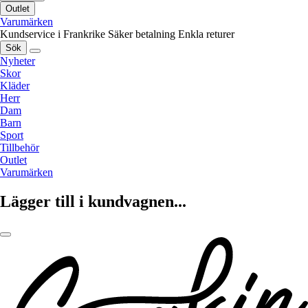
Outlet
Varumärken
Kundservice i Frankrike
Säker betalning
Enkla returer
Sök
Nyheter
Skor
Kläder
Herr
Dam
Barn
Sport
Tillbehör
Outlet
Varumärken
Lägger till i kundvagnen...