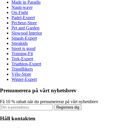
Made in Paradis
Nauti-wave
On-Fight
Padel-Expert
Pecheur-Store
Pet and Garden
Slowood Interior
Smash-Expert
Sneakids
Sport is good
Training-Fit
Trek-Expert
Triathlon-Expert
TripnBikers
Vélo-Store
Winter-Expert
Prenumerera på vårt nyhetsbrev
Få 10 % rabatt när du prenumererar på vårt nyhetsbrev
Registrera dig
Håll kontakten