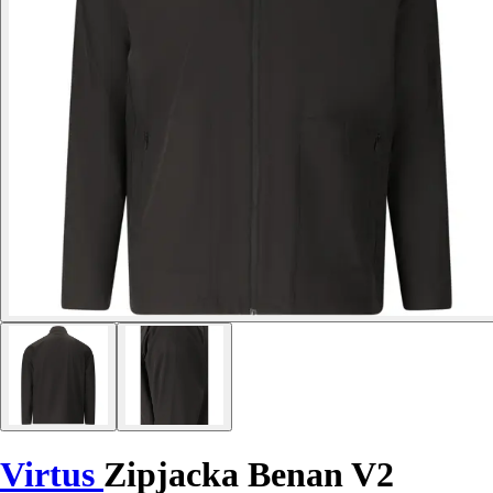
Virtus
Zipjacka Benan V2