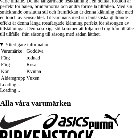
varje tillfälle. Denna långärmade festklänning i en delikat rosaton är
perfekt för balen, brudtärnorna och andra formella tillfällen. Med sin
smickrande omslutna stil och framfickan är denna klänning chic med
en touch av sensualitet. Tillsammans med sin fantastiska glittrande
effekt är denna långa rosafärgade klänning perfekt för säsongen av
tillställningar. Denna sexiga stil kommer att följa med dig från tillfälle
till tillfälle, från säsong till säsong med sådan lätthet.
Ytterligare information
Varumärke
Goddiva
Färg
rodnad
Färg
Rosa
Kön
Kvinna
Åldersgrupp
Vuxen
Loading...
Loading...
Alla våra varumärken