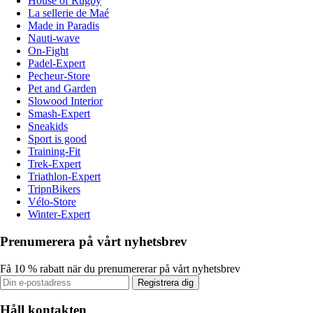
House of Rugby
La sellerie de Maé
Made in Paradis
Nauti-wave
On-Fight
Padel-Expert
Pecheur-Store
Pet and Garden
Slowood Interior
Smash-Expert
Sneakids
Sport is good
Training-Fit
Trek-Expert
Triathlon-Expert
TripnBikers
Vélo-Store
Winter-Expert
Prenumerera på vårt nyhetsbrev
Få 10 % rabatt när du prenumererar på vårt nyhetsbrev
Registrera dig
Håll kontakten