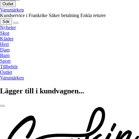
Outlet
Varumärken
Kundservice i Frankrike
Säker betalning
Enkla returer
Sök
Nyheter
Skor
Kläder
Herr
Dam
Barn
Sport
Tillbehör
Outlet
Varumärken
Lägger till i kundvagnen...