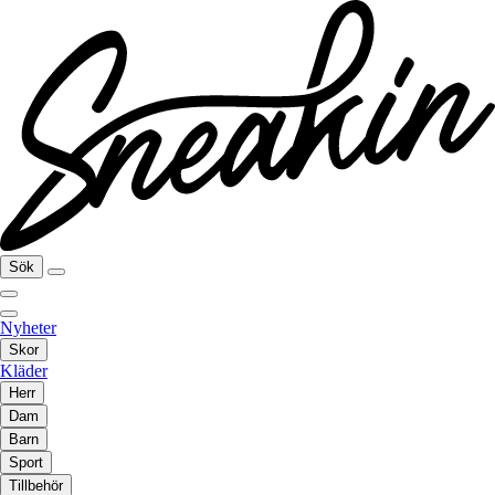
Sök
Nyheter
Skor
Kläder
Herr
Dam
Barn
Sport
Tillbehör