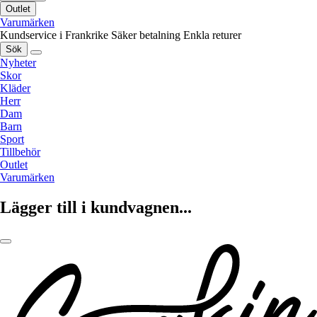
Outlet
Varumärken
Kundservice i Frankrike
Säker betalning
Enkla returer
Sök
Nyheter
Skor
Kläder
Herr
Dam
Barn
Sport
Tillbehör
Outlet
Varumärken
Lägger till i kundvagnen...