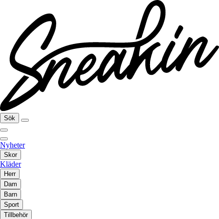
Sök
Nyheter
Skor
Kläder
Herr
Dam
Barn
Sport
Tillbehör