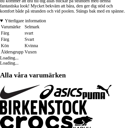
du kommer att dra till dig allas blickar på stranden med denna
fantastiska look! Mycket bekväm att bära, den ger dig stöd och
komfort både på stranden och vid poolen. Stängs bak med en spänne.
Ytterligare information
Varumärke
Selmark
Färg
svart
Färg
Svart
Kön
Kvinna
Åldersgrupp
Vuxen
Loading...
Loading...
Alla våra varumärken