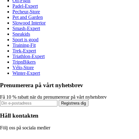
On-Fight
Padel-Expert
Pecheur-Store
Pet and Garden
Slowood Interior
Smash-Expert
Sneakids
Sport is good
Training-Fit
Trek-Expert
Triathlon-Expert
TripnBikers
Vélo-Store
Winter-Expert
Prenumerera på vårt nyhetsbrev
Få 10 % rabatt när du prenumererar på vårt nyhetsbrev
Registrera dig
Håll kontakten
Följ oss på sociala medier