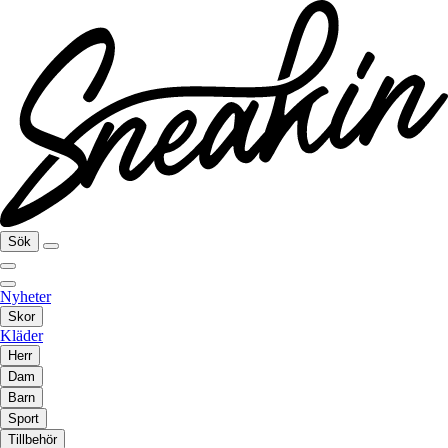
Sök
Nyheter
Skor
Kläder
Herr
Dam
Barn
Sport
Tillbehör