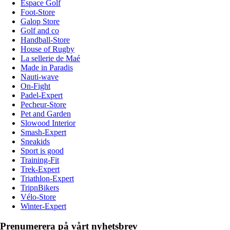
Espace Golf
Foot-Store
Galop Store
Golf and co
Handball-Store
House of Rugby
La sellerie de Maé
Made in Paradis
Nauti-wave
On-Fight
Padel-Expert
Pecheur-Store
Pet and Garden
Slowood Interior
Smash-Expert
Sneakids
Sport is good
Training-Fit
Trek-Expert
Triathlon-Expert
TripnBikers
Vélo-Store
Winter-Expert
Prenumerera på vårt nyhetsbrev