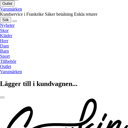
Outlet
Varumärken
Kundservice i Frankrike
Säker betalning
Enkla returer
Sök
Nyheter
Skor
Kläder
Herr
Dam
Barn
Sport
Tillbehör
Outlet
Varumärken
Lägger till i kundvagnen...