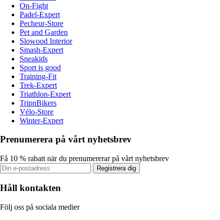
On-Fight
Padel-Expert
Pecheur-Store
Pet and Garden
Slowood Interior
Smash-Expert
Sneakids
Sport is good
Training-Fit
Trek-Expert
Triathlon-Expert
TripnBikers
Vélo-Store
Winter-Expert
Prenumerera på vårt nyhetsbrev
Få 10 % rabatt när du prenumererar på vårt nyhetsbrev
Registrera dig
Håll kontakten
Följ oss på sociala medier