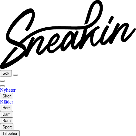
Sök
Nyheter
Skor
Kläder
Herr
Dam
Barn
Sport
Tillbehör