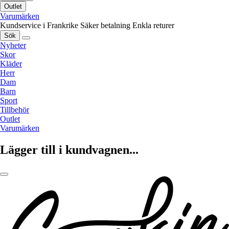
Outlet
Varumärken
Kundservice i Frankrike
Säker betalning
Enkla returer
Sök
Nyheter
Skor
Kläder
Herr
Dam
Barn
Sport
Tillbehör
Outlet
Varumärken
Lägger till i kundvagnen...